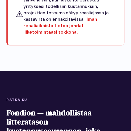
vahvana vain, kun laskenta perustuu
yrityksesi todellisiin kustannuksiin,
⚠️
projektien toteuma näkyy reaaliajassa ja
kassavirta on ennakoitavissa.
Ilman
reaaliaikaista tietoa johdat
liiketoimintaasi sokkona.
RATKAISU
Fondion — mahdollistaa
litteratason