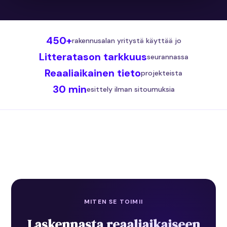
450+
rakennusalan yritystä käyttää jo
Litteratason tarkkuus
seurannassa
Reaaliaikainen tieto
projekteista
30 min
esittely ilman sitoumuksia
MITEN SE TOIMII
Laskennasta reaaliaikaiseen