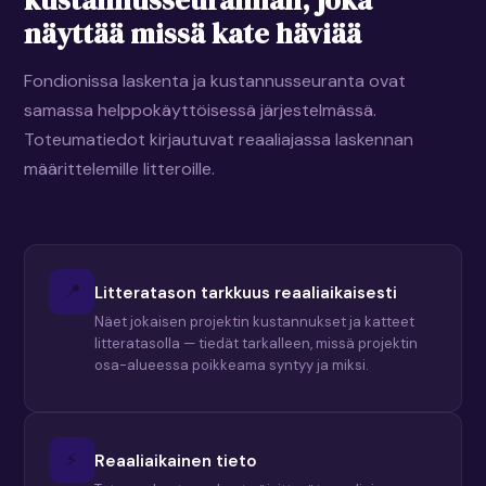
kustannusseurannan, joka
näyttää missä kate häviää
Fondionissa laskenta ja kustannusseuranta ovat
samassa helppokäyttöisessä järjestelmässä.
Toteumatiedot kirjautuvat reaaliajassa laskennan
määrittelemille litteroille.
📍
Litteratason tarkkuus reaaliaikaisesti
Näet jokaisen projektin kustannukset ja katteet
litteratasolla — tiedät tarkalleen, missä projektin
osa-alueessa poikkeama syntyy ja miksi.
⚡
Reaaliaikainen tieto