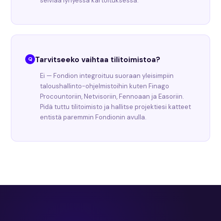
selviää lyhyessä kartoituksessa.
Tarvitseeko vaihtaa tilitoimistoa?
Ei — Fondion integroituu suoraan yleisimpiin
taloushallinto-ohjelmistoihin kuten Finago
Procountoriin, Netvisoriin, Fennoaan ja Easoriin.
Pidä tuttu tilitoimisto ja hallitse projektiesi katteet
entistä paremmin Fondionin avulla.