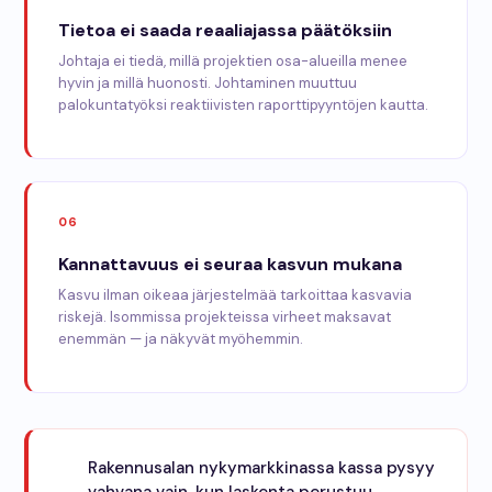
Tietoa ei saada reaaliajassa päätöksiin
Johtaja ei tiedä, millä projektien osa-alueilla menee
hyvin ja millä huonosti. Johtaminen muuttuu
palokuntatyöksi reaktiivisten raporttipyyntöjen kautta.
06
Kannattavuus ei seuraa kasvun mukana
Kasvu ilman oikeaa järjestelmää tarkoittaa kasvavia
riskejä. Isommissa projekteissa virheet maksavat
enemmän — ja näkyvät myöhemmin.
Rakennusalan nykymarkkinassa kassa pysyy