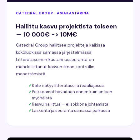
CATEDRAL GROUP · ASIAKASTARINA
Hallittu kasvu projektista toiseen
— 10 000€ -> 10M€
Catedral Group hallitsee projekteja kaikissa
kokoluokissa samassa järjestelmässä.
Litteratasoinen kustannusseuranta on
mahdollistanut kasvun ilman kontrollin
menettämistä.
Kate näkyy litteratasolla reaaliajassa
Poikkeamat havaitaan ennen kuin on liian
myöhäistä
Kasvu hallittua — ei sokkona johtamista
Laskenta ja seuranta samassa paikassa