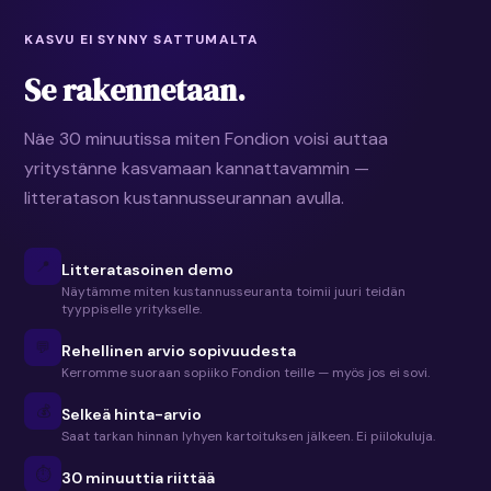
KASVU EI SYNNY SATTUMALTA
Se rakennetaan.
Näe 30 minuutissa miten Fondion voisi auttaa
yritystänne kasvamaan kannattavammin —
litteratason kustannusseurannan avulla.
📍
Litteratasoinen demo
Näytämme miten kustannusseuranta toimii juuri teidän
tyyppiselle yritykselle.
💬
Rehellinen arvio sopivuudesta
Kerromme suoraan sopiiko Fondion teille — myös jos ei sovi.
💰
Selkeä hinta-arvio
Saat tarkan hinnan lyhyen kartoituksen jälkeen. Ei piilokuluja.
⏱
30 minuuttia riittää