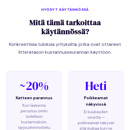
HYÖDYT KÄYTÄNNÖSSÄ
Mitä tämä tarkoittaa
käytännössä?
Konkreettisia tuloksia yrityksiltä, jotka ovat ottaneet
litteratason kustannusseurannan käyttöön.
~20%
Heti
Katteen parannus
Poikkeamat
näkyvissä
Kun laskenta
perustuu omiin
Ei kuukauden
todellisiin
viivettä —
kustannuksiin,
poikkeamat näkyvät
tarjoushinnoittelu
sitä mukaa kun ne