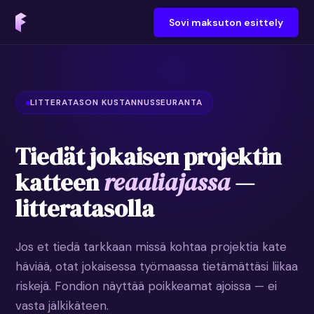
Sovi maksuton esittely
LITTERATASON KUSTANNUSSEURANTA
Tiedät jokaisen projektin
katteen
reaaliajassa
—
litteratasolla
Jos et tiedä tarkkaan missä kohtaa projektia kate
häviää, otat jokaisessa työmaassa tietämättäsi liikaa
riskejä. Fondion näyttää poikkeamat ajoissa — ei
vasta jälkikäteen.