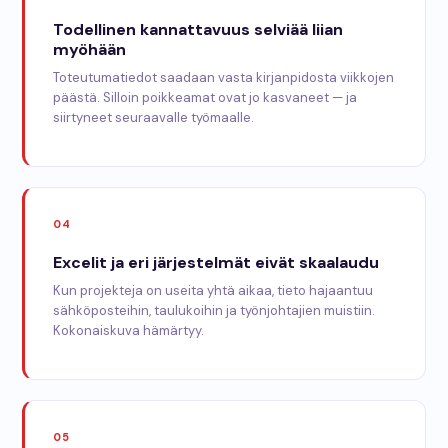
Todellinen kannattavuus selviää liian
myöhään
Toteutumatiedot saadaan vasta kirjanpidosta viikkojen
päästä. Silloin poikkeamat ovat jo kasvaneet — ja
siirtyneet seuraavalle työmaalle.
04
Excelit ja eri järjestelmät eivät skaalaudu
Kun projekteja on useita yhtä aikaa, tieto hajaantuu
sähköposteihin, taulukoihin ja työnjohtajien muistiin.
Kokonaiskuva hämärtyy.
05