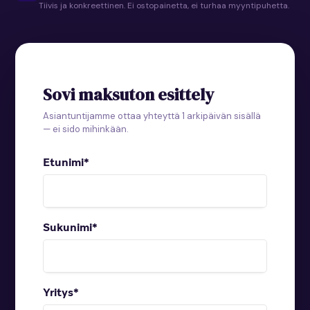
Tiivis ja konkreettinen. Ei ostopainetta, ei turhaa myyntipuhetta.
Sovi maksuton esittely
Asiantuntijamme ottaa yhteyttä 1 arkipäivän sisällä
— ei sido mihinkään.
Etunimi
*
Sukunimi
*
Yritys
*