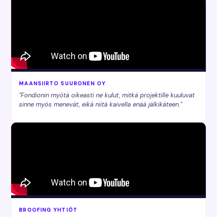
MAANSIIRTO SUURONEN OY
"Fondionin myötä oikeasti ne kulut, mitkä projektille kuuluvat
sinne myös menevät, eikä niitä kaivella enää jälkikäteen."
BROOFING YHTIÖT