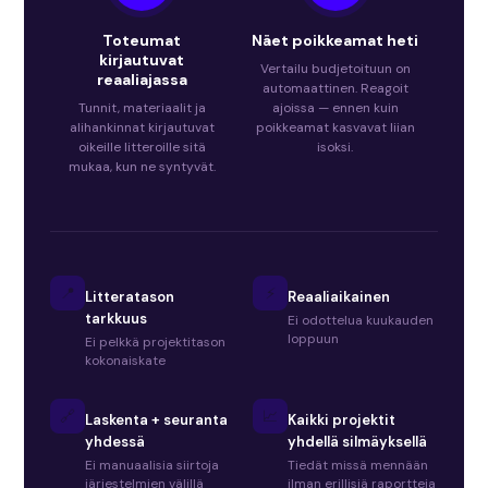
Toteumat
Näet poikkeamat heti
kirjautuvat
Vertailu budjetoituun on
reaaliajassa
automaattinen. Reagoit
Tunnit, materiaalit ja
ajoissa — ennen kuin
alihankinnat kirjautuvat
poikkeamat kasvavat liian
oikeille litteroille sitä
isoksi.
mukaa, kun ne syntyvät.
📍
⚡
Litteratason
Reaaliaikainen
tarkkuus
Ei odottelua kuukauden
loppuun
Ei pelkkä projektitason
kokonaiskate
🔗
📈
Laskenta + seuranta
Kaikki projektit
yhdessä
yhdellä silmäyksellä
Ei manuaalisia siirtoja
Tiedät missä mennään
järjestelmien välillä
ilman erillisiä raportteja