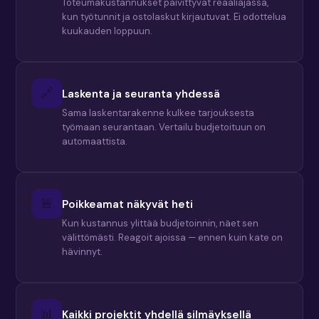
Toteumakustannukset päivittyvät reaaliajassa,
kun työtunnit ja ostolaskut kirjautuvat. Ei odottelua
kuukauden loppuun.
🔗
Laskenta ja seuranta yhdessä
Sama laskentarakenne kulkee tarjouksesta
työmaan seurantaan. Vertailu budjetoituun on
automaattista.
🚨
Poikkeamat näkyvät heti
Kun kustannus ylittää budjetoinnin, näet sen
välittömästi. Reagoit ajoissa — ennen kuin kate on
hävinnyt.
📊
Kaikki projektit yhdellä silmäyksellä