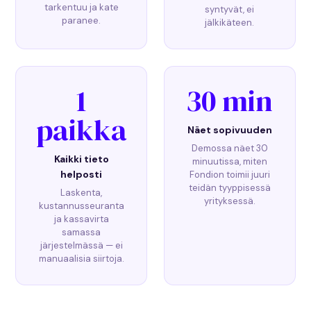
tarkentuu ja kate
syntyvät, ei
paranee.
jälkikäteen.
1
30 min
paikka
Näet sopivuuden
Demossa näet 30
Kaikki tieto
minuutissa, miten
helposti
Fondion toimii juuri
teidän tyyppisessä
Laskenta,
yrityksessä.
kustannusseuranta
ja kassavirta
samassa
järjestelmässä — ei
manuaalisia siirtoja.