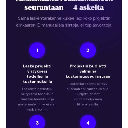
seurantaan — 4 askelta
Sama laskentarakenne kulkee läpi koko projektin
elinkaaren. Ei manuaalisia siirtoja, ei tuplasyöttöjä.
1
2
Laske projekti
Projektin budjetti
yrityksesi
valmiina
todellisilla
kustannusseurantaan
kustannuksilla
Laskentarakenne siirtyy
Laskenta perustuu
suoraan seurantapuolelle.
yrityksesi todellisiin
Budjetti on heti
tuntikustannuksiin ja
vertailukelpoinen
materiaaleihin — ei alan
litteratasolla.
keskiarvoihin.
3
4