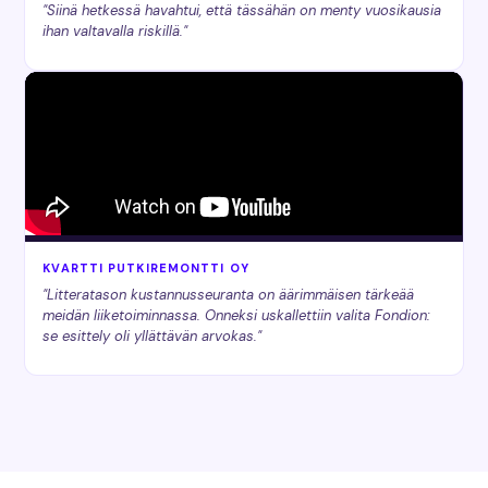
"Siinä hetkessä havahtui, että tässähän on menty vuosikausia
ihan valtavalla riskillä."
KVARTTI PUTKIREMONTTI OY
"Litteratason kustannusseuranta on äärimmäisen tärkeää
meidän liiketoiminnassa. Onneksi uskallettiin valita Fondion:
se esittely oli yllättävän arvokas."