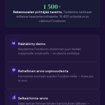
1 500+
Rakennusalan yrittäjää tavattu.
Tiedämme tarkkaan
millaisia haasteita kohtaatte. Yli 450 yritystä on jo
valinnut Fondionin.
📊
Räätälöity demo
Näytämme Fondionin toiminnan juuri teidän
tyyppiselle yritykselle — ei yleistä esittelyä
💬
Rehellinen arvio sopivuudesta
Kerromme suoraan sopiiko Fondion teille — myös jos
ei sovi
💰
Selkeä hinta-arvio
Saat tarkan hinnan lyhyen kartoituksen jälkeen —