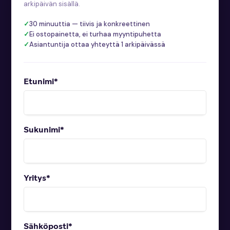
arkipäivän sisällä.
30 minuuttia — tiivis ja konkreettinen
Ei ostopainetta, ei turhaa myyntipuhetta
Asiantuntija ottaa yhteyttä 1 arkipäivässä
Etunimi
*
Sukunimi
*
Yritys
*
Sähköposti
*