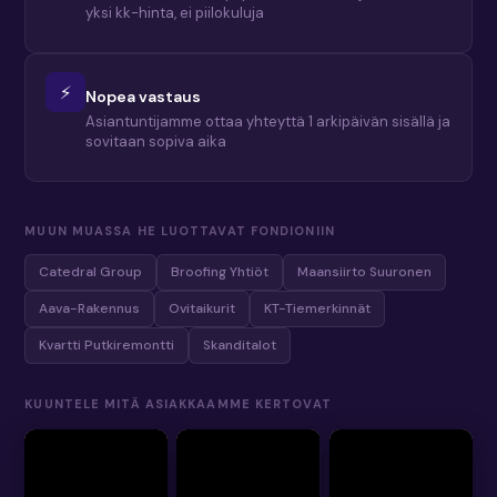
yksi kk-hinta, ei piilokuluja
⚡
Nopea vastaus
Asiantuntijamme ottaa yhteyttä 1 arkipäivän sisällä ja
sovitaan sopiva aika
MUUN MUASSA HE LUOTTAVAT FONDIONIIN
Catedral Group
Broofing Yhtiöt
Maansiirto Suuronen
Aava-Rakennus
Ovitaikurit
KT-Tiemerkinnät
Kvartti Putkiremontti
Skanditalot
KUUNTELE MITÄ ASIAKKAAMME KERTOVAT