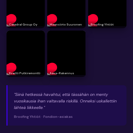
Catedral Group Oy
Maansiirto Suuronen
Broofing Yhtiöt
Kvartti Putkiremontti
Aava-Rakennus
"Siinä hetkessä havahtui, että tässähän on menty
vuosikausia ihan valtavalla riskillä. Onneksi uskallettiin
lähteä liikkeelle."
Broofing Yhtiöt · Fondion-asiakas