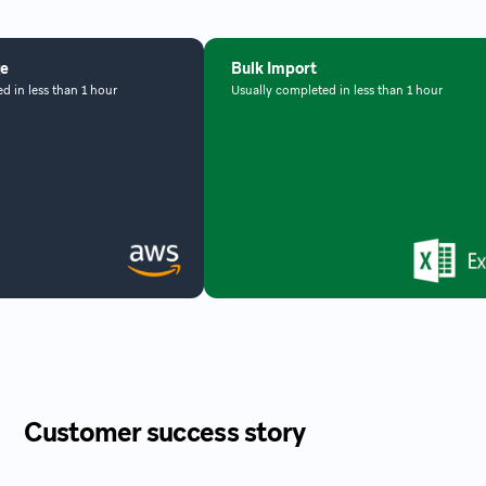
ge
Bulk Import
d in less than 1 hour
Usually completed in less than 1 hour
Customer success story