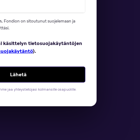
n.
Fondion on sitoutunut suojelemaan ja
täsi.
i käsittelyn tietosuojakäytäntöjen
suojakäytäntö
).
mme jaa yhteystietojasi kolmansille osapuolille.