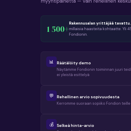
myyntipainetta — vain rehellinen keskus
Rakennusalan yrittäjää tavattu.
1 500+
millaisia haasteita kohtaatte. Yli 4
Fondionin.
📊
Räätälöity demo
Näytämme Fondionin toiminnan juuri teidä
ei yleistä esittelyä
💬
Rehellinen arvio sopivuudesta
Kerromme suoraan sopiiko Fondion teille 
💰
Selkeä hinta-arvio