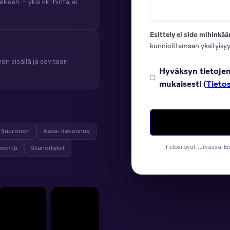
lkeen — yksi kk-hinta, ei
Esittely ei sido mihinkää
kunnioittamaan yksityisyyt
än sisällä ja sovitaan
Hyväksyn tietojen
mukaisesti (
Tieto
o Suuronen
Aava-Rakennus
Tietosi ovat turvassa. E
montti
Skanditalot