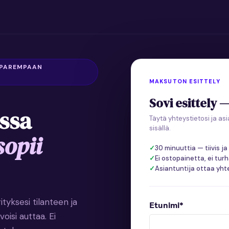
 PAREMPAAN
MAKSUTON ESITTELY
Sovi esittely 
ssa
Täytä yhteystietosi ja as
sisällä.
sopii
30 minuuttia — tiivis j
Ei ostopainetta, ei tu
Asiantuntija ottaa yht
tyksesi tilanteen ja
Etunimi
*
oisi auttaa. Ei