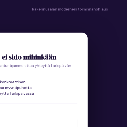
Rakennusalan modernein toiminnanohjaus
— ei sido mihinkään
iantuntijamme ottaa yhteyttä 1 arkipäivän
a konkreettinen
rhaa myyntipuhetta
eyttä 1 arkipäivässä