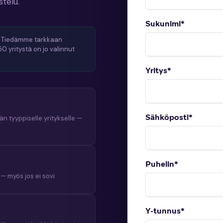
telu.
Sukunimi
*
Tiedämme tarkkaan
50 yritystä on jo valinnut
Yritys
*
Sähköposti
*
n tyyppiselle yritykselle —
Puhelin
*
— myös jos ei sovi
Y-tunnus
*