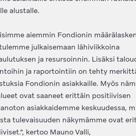
le alustalle.
aisimme aiemmin Fondionin määrälaske
tulemme julkaisemaan lähiviikkoina
aulutuksen ja resursoinnin. Lisäksi talo
ntoihin ja raportointiin on tehty merkitt
tuksia Fondionin asiakkaille. Myös nä
lueet ovat saaneet erittäin positiivisen
aanoton asiakkaidemme keskuudessa, m
osta tulevaisuuden näkymämme ovat erit
iiviset.”, kertoo Mauno Valli,