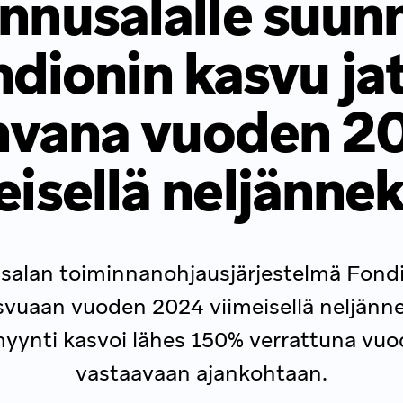
nnusalalle suun
dionin kasvu ja
hvana vuoden 2
eisellä neljännek
alan toiminnanohjausjärjestelmä Fondi
vuaan vuoden 2024 viimeisellä neljänne
yynti kasvoi lähes 150% verrattuna vu
vastaavaan ajankohtaan.