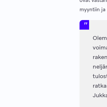
ovat vasta
myyntiin ja
Olemm
voima
rake
neljä
tulos
ratka
Jukk