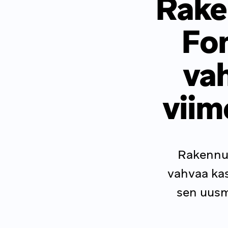
Rake
Fon
va
viim
Rakennus
vahvaa kas
sen uusm