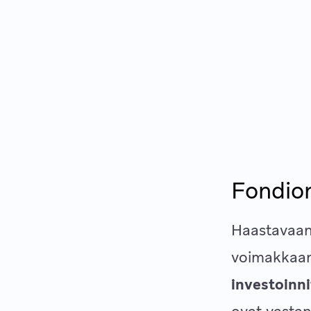
Fondion
Haastavaan
voimakkaa
investoinni