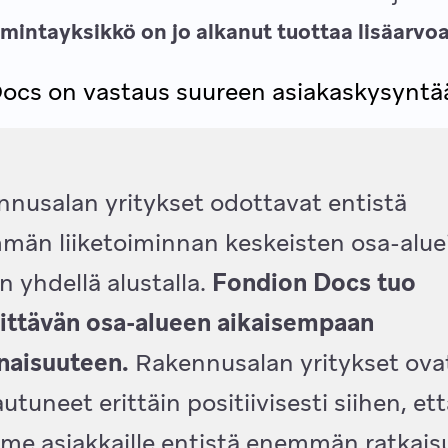
oimintayksikkö on jo alkanut tuottaa lisäarvo
ocs on vastaus suureen asiakaskysyntä
nusalan yritykset odottavat entistä
män liiketoiminnan keskeisten osa-alue
n yhdellä alustalla.
Fondion Docs tuo
ittävän osa-alueen aikaisempaan
naisuuteen.
Rakennusalan yritykset ova
utuneet erittäin positiivisesti siihen, et
e asiakkaille entistä enemmän ratkais