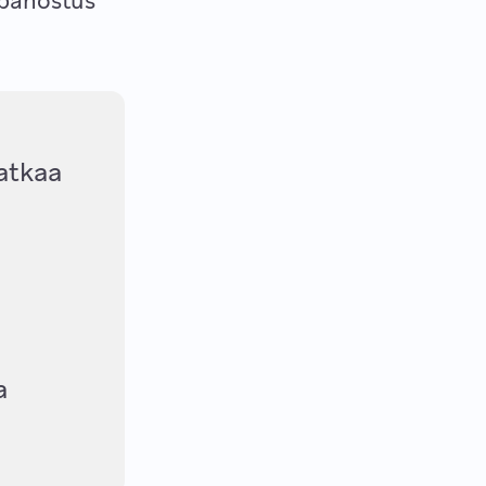
 panostus
jatkaa
a