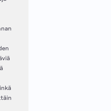
nnan
uden
äviä
mä
inkä
täin