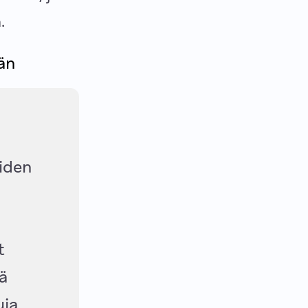
a
.
än
iden
t
tä
uja