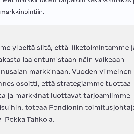
nneet markkinoiden tarpeisiin sekä voimakas
 markkinointiin.
e ylpeitä siitä, että liiketoimintamme 
kasta laajentumistaan näin vaikeaan
nnusalan markkinaan. Vuoden viimeinen
nnes osoitti, että strategiamme tuottaa
ta ja markkinat luottavat tarjoamiimme
isuihin, toteaa Fondionin toimitusjohtaj
a-Pekka Tahkola.