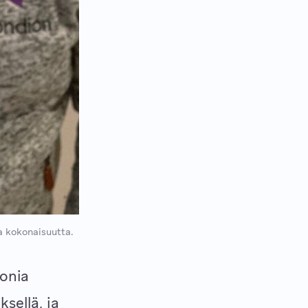
a kokonaisuutta.
ionia
sellä, ja