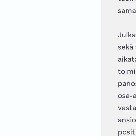
samal
Julk
sekä 
aikat
toimi
panos
osa-a
vast
ansi
posit