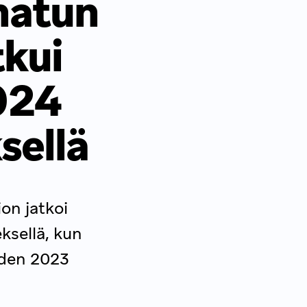
natun
tkui
024
sellä
on jatkoi
ksellä, kun
oden 2023