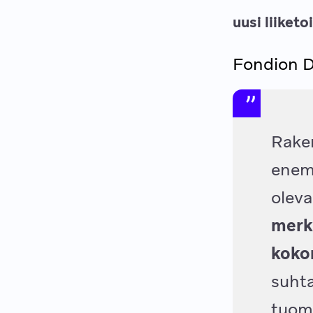
uusi liiket
Fondion D
Raken
enem
oleva
merk
koko
suhta
tuomm