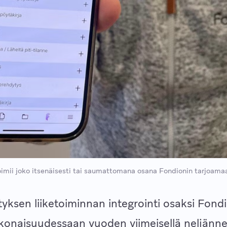
imii joko itsenäisesti tai saumattomana osana Fondionin tarjoama
tyksen liiketoiminnan integrointi osaksi Fond
konaisuudessaan vuoden viimeisellä neljännek