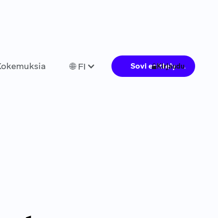
Kokemuksia
🌐 FI
Sovi esittely
Kirjaudu