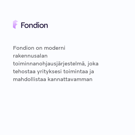
Fondion on moderni
rakennusalan
toiminnanohjausjärjestelmä, joka
tehostaa yrityksesi toimintaa ja
mahdollistaa kannattavamman
liiketoiminnan pyörittämisen.