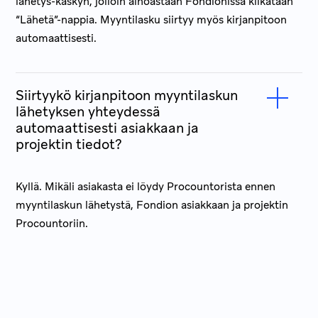
lähetys-käskyn, jolloin ainoastaan Fondionissa klikataan
“Lähetä”-nappia. Myyntilasku siirtyy myös kirjanpitoon
automaattisesti.
Siirtyykö kirjanpitoon myyntilaskun
lähetyksen yhteydessä
automaattisesti asiakkaan ja
projektin tiedot?
Kyllä. Mikäli asiakasta ei löydy Procountorista ennen
myyntilaskun lähetystä, Fondion asiakkaan ja projektin
Procountoriin.