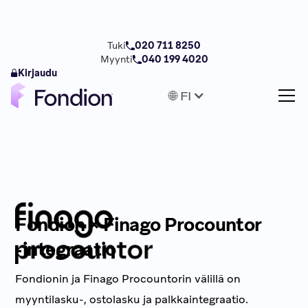
Tuki
020 711 8250
Myynti
040 199 4020
Kirjaudu
🌐 FI
Fondion × Finago Procountor
-integraatio
Fondionin ja Finago Procountorin välillä on
myyntilasku-, ostolasku ja palkkaintegraatio.