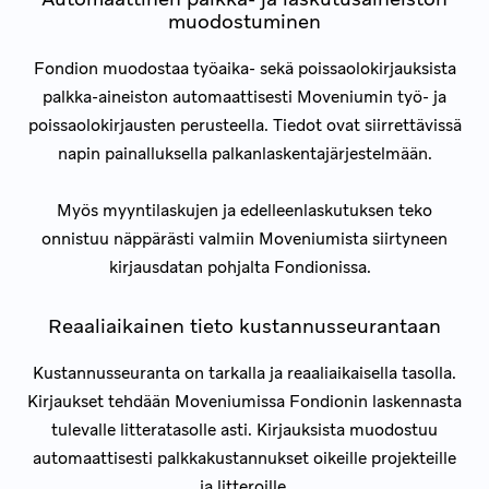
muodostuminen
Fondion muodostaa työaika- sekä poissaolokirjauksista
palkka-aineiston automaattisesti Moveniumin työ- ja
poissaolokirjausten perusteella. Tiedot ovat siirrettävissä
napin painalluksella palkanlaskentajärjestelmään.
Myös myyntilaskujen ja edelleenlaskutuksen teko
onnistuu näppärästi valmiin Moveniumista siirtyneen
kirjausdatan pohjalta Fondionissa.
Reaaliaikainen tieto kustannusseurantaan
Kustannusseuranta on tarkalla ja reaaliaikaisella tasolla.
Kirjaukset tehdään Moveniumissa Fondionin laskennasta
tulevalle litteratasolle asti. Kirjauksista muodostuu
automaattisesti palkkakustannukset oikeille projekteille
ja litteroille.