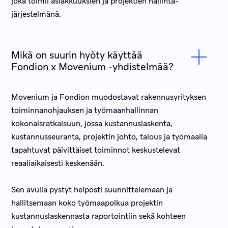
joka toimii asiakkuuksien ja projektien hallinta­
järjestelmänä.
Mikä on suurin hyöty käyttää
Fondion x Movenium -yhdistelmää?
Movenium ja Fondion muodostavat rakennusyrityksen
toiminnanohjauksen ja työmaanhallinnan
kokonaisratkaisuun, jossa kustannuslaskenta,
kustannusseuranta, projektin johto, talous ja työmaalla
tapahtuvat päivittäiset toiminnot keskustelevat
reaaliaikaisesti keskenään.
Sen avulla pystyt helposti suunnittelemaan ja
hallitsemaan koko työmaapolkua projektin
kustannuslaskennasta raportointiin sekä kohteen