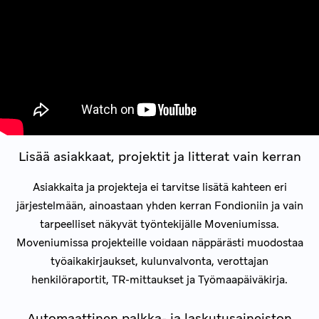
Lisää asiakkaat, projektit ja litterat vain kerran
Asiakkaita ja projekteja ei tarvitse lisätä kahteen eri
järjestelmään, ainoastaan yhden kerran Fondioniin ja vain
tarpeelliset näkyvät työntekijälle Moveniumissa.
Moveniumissa projekteille voidaan näppärästi muodostaa
työaikakirjaukset, kulunvalvonta, verottajan
henkilöraportit, TR-mittaukset ja Työmaapäiväkirja.
Automaattinen palkka- ja laskutusaineiston