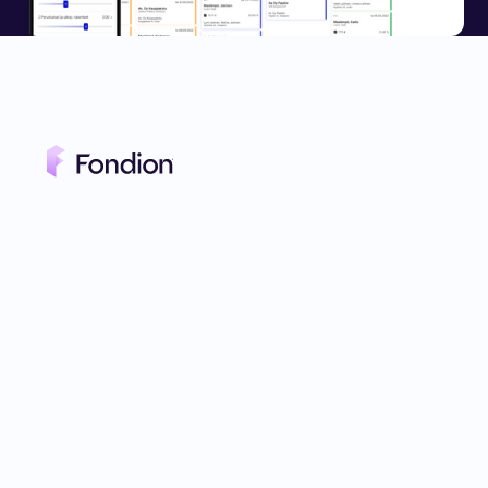
Fondion on moderni
rakennusalan
toiminnanohjausjärjestelmä, joka
tehostaa yrityksesi toimintaa ja
mahdollistaa kannattavamman
liiketoiminnan pyörittämisen.