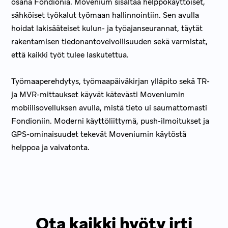
osana Fondionia. Movenium sisältää helppokäyttöiset,
sähköiset työkalut työmaan hallinnointiin. Sen avulla
hoidat lakisääteiset kulun- ja työajanseurannat, täytät
rakentamisen tiedonantovelvollisuuden sekä varmistat,
että kaikki työt tulee laskutettua.
Työmaaperehdytys, työmaapäiväkirjan ylläpito sekä TR-
ja MVR-mittaukset käyvät kätevästi Moveniumin
mobiilisovelluksen avulla, mistä tieto ui saumattomasti
Fondioniin. Moderni käyttöliittymä, push-ilmoitukset ja
GPS-ominaisuudet tekevät Moveniumin käytöstä
helppoa ja vaivatonta.
Ota kaikki hyöty irti