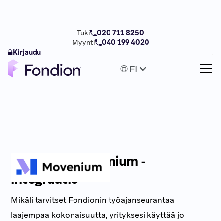
Tuki
020 711 8250
Myynti
040 199 4020
Kirjaudu
🌐 FI
Fondion × Movenium -
integraatio
Mikäli tarvitset Fondionin työajanseurantaa
laajempaa kokonaisuutta, yrityksesi käyttää jo