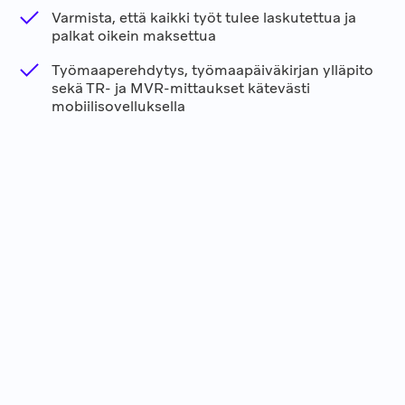
Varmista, että kaikki työt tulee laskutettua ja
palkat oikein maksettua
Työmaaperehdytys, työmaapäiväkirjan ylläpito
sekä TR- ja MVR-mittaukset kätevästi
mobiilisovelluksella