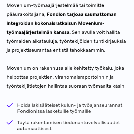
Movenium-työmaajärjestelmää tai toimitte
pääurakoitsijana,
Fondion tarjoaa saumattoman
integroidun kokonaisratkaisun Movenium-
työmaajärjestelmän kanssa.
Sen avulla voit hallita
työmaiden aikatauluja, työntekijöiden tuntikirjauksia
ja projektiseurantaa entistä tehokkaammin.
Movenium on rakennusalalle kehitetty työkalu, joka
helpottaa projektien, viranomaisraportoinnin ja
työntekijätietojen hallintaa suoraan työmaalta käsin.
Hoida lakisääteiset kulun- ja työajanseurannat
Fondionissa lasketuille työmaille
Täytä rakentamisen tiedonantovelvollisuudet
automaattisesti