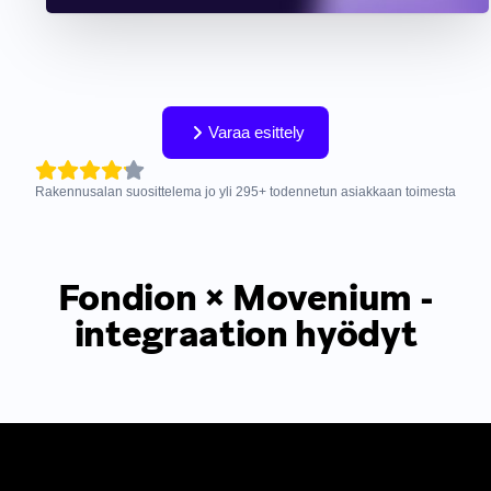
Varaa esittely
Rakennusalan suosittelema jo yli
295
+
todennetun asiakkaan toimesta
Fondion × Movenium -
integraation hyödyt