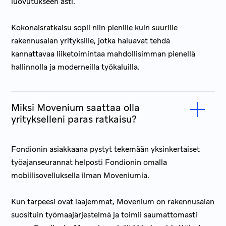
luovutukseen asti.
Kokonaisratkaisu sopii niin pienille kuin suurille
rakennusalan yrityksille, jotka haluavat tehdä
kannattavaa liiketoimintaa mahdollisimman pienellä
hallinnolla ja moderneilla työkaluilla.
Miksi Movenium saattaa olla
yritykselleni paras ratkaisu?
Fondionin asiakkaana pystyt tekemään yksinkertaiset
työajanseurannat helposti Fondionin omalla
mobiilisovelluksella ilman Moveniumia.
Kun tarpeesi ovat laajemmat, Movenium on rakennusalan
suosituin työmaajärjes­telmä ja toimii saumattomasti