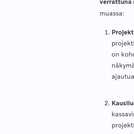
verrattuna 
muassa:
Projekt
projekt
on kohd
näkymää
ajautua
Kausilu
kassavi
projekt