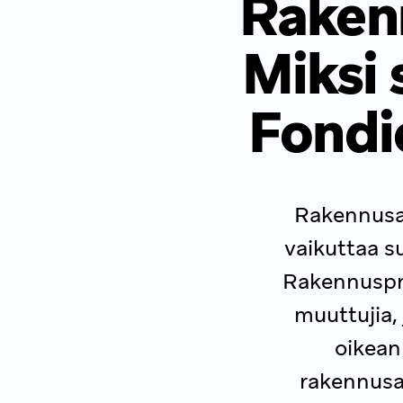
Rakenn
Miksi 
Fondi
Rakennusal
vaikuttaa s
Rakennuspro
muuttujia, 
oikean
rakennusal