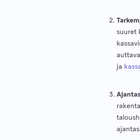
Tarkemp
suuret 
kassavi
auttava
ja
kass
Ajantas
rakenta
taloush
ajantas