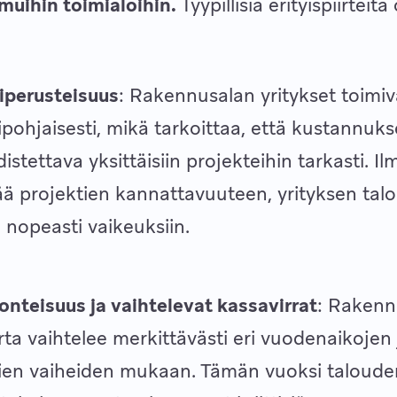
muihin toimialoihin.
Tyypillisiä erityispiirtei
iperusteisuus
: Rakennusalan yritykset toimiv
ipohjaisesti, mikä tarkoittaa, että kustannukse
istettava yksittäisiin projekteihin tarkasti. I
 projektien kannattavuuteen, yrityksen talo
 nopeasti vaikeuksiin.
onteisuus ja vaihtelevat kassavirrat
: Rakenn
rta vaihtelee merkittävästi eri vuodenaikojen 
ien vaiheiden mukaan. Tämän vuoksi taloude