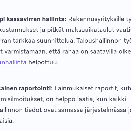
i kassavirran hallinta
: Rakennusyrityksille ty
kustannukset ja pitkät maksuaikataulut vaati
rran tarkkaa suunnittelua. Taloushallinnon ty
t varmistamaan, että rahaa on saatavilla oik
anhallinta
helpottuu.
ainen raportointi
: Lainmukaiset raportit, ku
misilmoitukset, on helppo laatia, kun kaikki
allinnon tiedot ovat samassa järjestelmässä j
aisia.