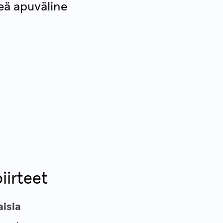
eä apuväline
iirteet
aisia