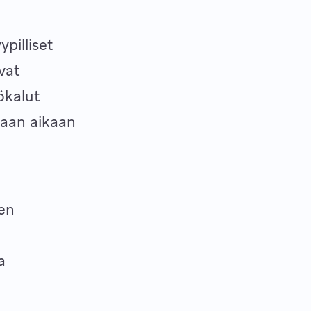
ypilliset
vat
ökalut
eaan aikaan
ten
a