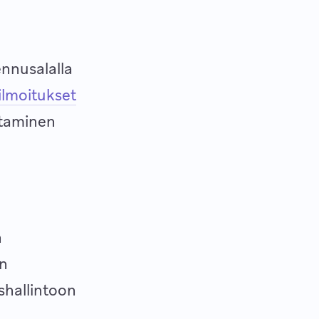
ennusalalla
ilmoitukset
itaminen
n
en
shallintoon