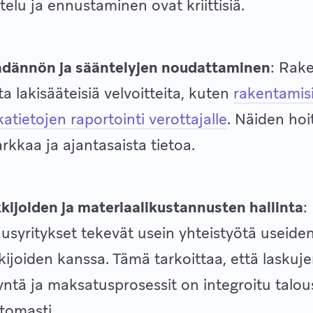
telu ja ennustaminen ovat kriittisiä.
ädännön ja sääntelyjen noudattaminen
: Rak
ta lakisääteisiä velvoitteita, kuten
rakentamis
atietojen raportointi verottajalle
. Näiden ho
arkkaa ja ajantasaista tietoa.
kijoiden ja materiaalikustannusten hallinta
:
syritykset tekevät usein yhteistyötä useide
kijoiden kanssa. Tämä tarkoittaa, että laskuj
ntä ja maksatusprosessit on integroitu talou
tomasti.