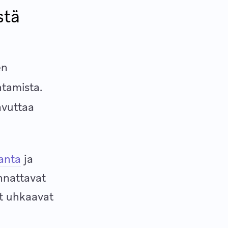
stä
en
htamista.
avuttaa
anta
ja
annattavat
et uhkaavat