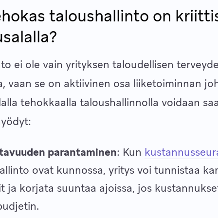
hokas taloushallinto on kriitti
salalla?
nto ei ole vain yrityksen taloudellisen terveyd
, vaan se on aktiivinen osa liiketoiminnan jo
lla tehokkaalla taloushallinnolla voidaan sa
hyödyt:
tavuuden parantaminen
: Kun
kustannusseur
allinto ovat kunnossa, yritys voi tunnistaa k
it ja korjata suuntaa ajoissa, jos kustannuks
budjetin.