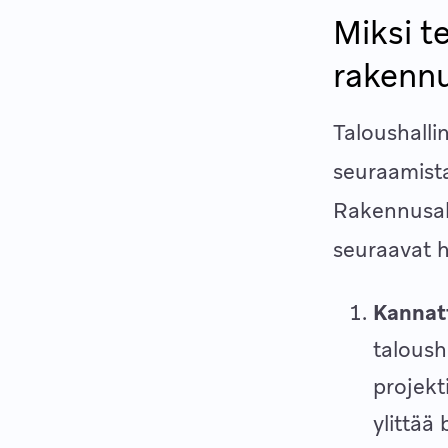
Miksi te
rakennu
Taloushalli
seuraamista
Rakennusala
seuraavat 
Kannat
taloush
projekt
ylittää 