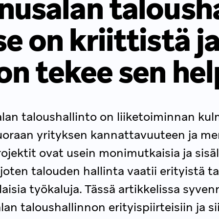
usalan talousha
se on kriittistä j
on tekee sen hel
an taloushallinto on liiketoiminnan kulm
uoraan yrityksen kannattavuuteen ja m
jektit ovat usein monimutkaisia ja sisäl
joten talouden hallinta vaatii erityistä t
laisia työkaluja. Tässä artikkelissa syv
an taloushallinnon erityispiirteisiin ja si