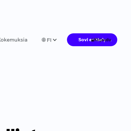
Kokemuksia
🌐 FI
Sovi esittely
Kirjaudu