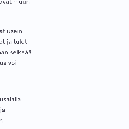
tä ovat muun
at usein
t ja tulot
lman selkeää
us voi
usalalla
ja
n