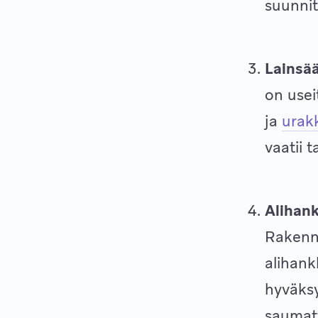
suunnit
Lainsä
on usei
ja
urakk
vaatii t
Alihank
Rakennu
alihank
hyväksy
saumat