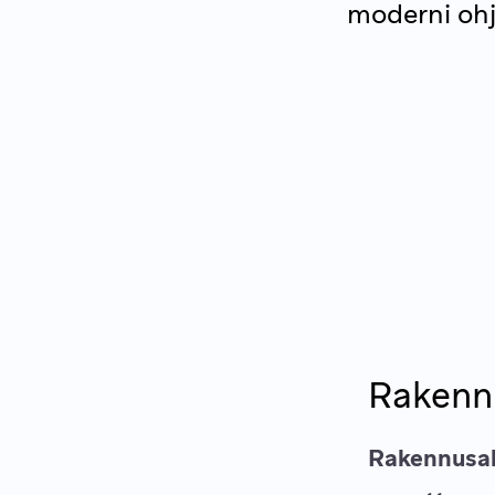
moderni ohj
Rakennu
Rakennusala