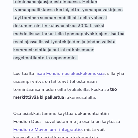
toiminnanohjausjärjestelmäänsä. Heidän
työmaapäällikkönsä kertoi, että työmaapäiväkirjojen
täyttäminen suoraan mobiililaitteella vähensi
dokumentointiin kuluvaa aikaa 30 %. Lisäksi
mahdollisuus tarkastella työmaapäiväkirjojen sisältöä
reaaliajassa lisäsi työntekijöiden ja johdon välistä
kommunikointia ja auttoi ratkaisemaan
ongelmatilanteita nopeammin.
Lue täältä
lisää Fondion-asiakaskokemuksia
, sillä yhä
useampi yritys on lähtenyt tehostamaan
toimintaansa moderneilla työkaluilla, koska se
tuo
merkittävää kilpailuetua
rakennusalalla.
Osa asiakkaistamme käyttää dokumentointiin
Fondion Docs -sovellustamme ja osalla on käytössä
Fondion x Movenium -integraatio
, mistä voit
kuunnella alta asiakkaamme kokemuksia.