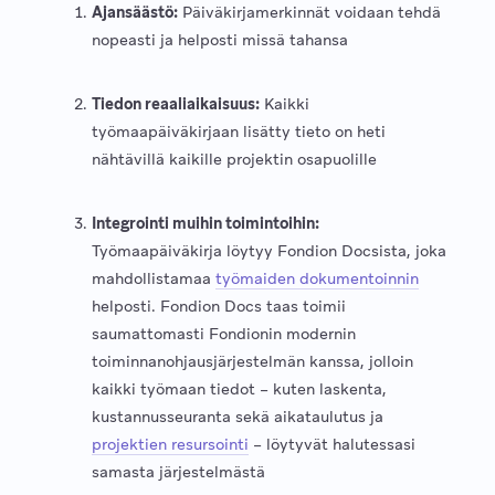
Ajansäästö:
Päiväkirjamerkinnät voidaan tehdä
nopeasti ja helposti missä tahansa
Tiedon reaaliaikaisuus:
Kaikki
työmaapäiväkirjaan lisätty tieto on heti
nähtävillä kaikille projektin osapuolille
Integrointi muihin toimintoihin:
Työmaapäiväkirja löytyy Fondion Docsista, joka
mahdollistamaa
työmaiden dokumentoinnin
helposti. Fondion Docs taas toimii
saumattomasti Fondionin modernin
toiminnanohjausjärjestelmän kanssa, jolloin
kaikki työmaan tiedot – kuten laskenta,
kustannusseuranta sekä aikataulutus ja
projektien resursointi
– löytyvät halutessasi
samasta järjestelmästä