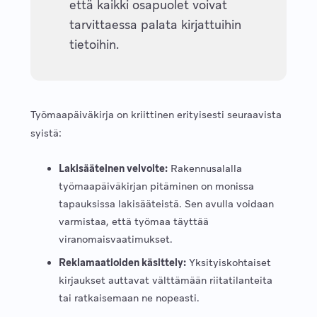
että kaikki osapuolet voivat
tarvittaessa palata kirjattuihin
tietoihin.
Työmaapäiväkirja on kriittinen erityisesti seuraavista
syistä:
Lakisääteinen velvoite:
Rakennusalalla
työmaapäiväkirjan pitäminen on monissa
tapauksissa lakisääteistä. Sen avulla voidaan
varmistaa, että työmaa täyttää
viranomaisvaatimukset.
Reklamaatioiden käsittely:
Yksityiskohtaiset
kirjaukset auttavat välttämään riitatilanteita
tai ratkaisemaan ne nopeasti.