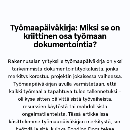
Työmaapäiväkirja: Miksi se on
kriittinen osa työmaan
dokumentointia?
Rakennusalan yrityksille työmaapäiväkirja on yksi
tärkeimmistä dokumentointityökaluista, jonka
merkitys korostuu projektin jokaisessa vaiheessa.
Työmaapäiväkirjan avulla varmistetaan, että
kaikki työmaalla tapahtuva tulee tallennetuksi –
oli kyse sitten päivittäisistä työvaiheista,
resurssien käytöstä tai mahdollisista
ongelmatilanteista. Tässä artikkelissa
käsittelemme työmaapäiväkirjan merkitystä, sen
hyötyjä ja sitä, kuinka Fondion Docs tekee