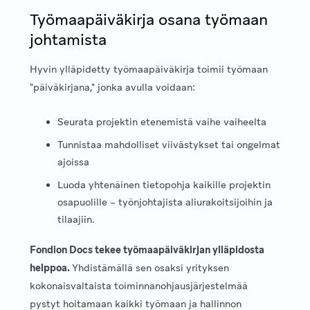
Työmaapäiväkirja osana työmaan
johtamista
Hyvin ylläpidetty työmaapäiväkirja toimii työmaan
"päiväkirjana," jonka avulla voidaan:
Seurata projektin etenemistä vaihe vaiheelta
Tunnistaa mahdolliset viivästykset tai ongelmat
ajoissa
Luoda yhtenäinen tietopohja kaikille projektin
osapuolille – työnjohtajista aliurakoitsijoihin ja
tilaajiin.
Fondion Docs tekee työmaapäiväkirjan ylläpidosta
helppoa.
Yhdistämällä sen osaksi yrityksen
kokonaisvaltaista toiminnanohjausjärjestelmää
pystyt hoitamaan kaikki työmaan ja hallinnon