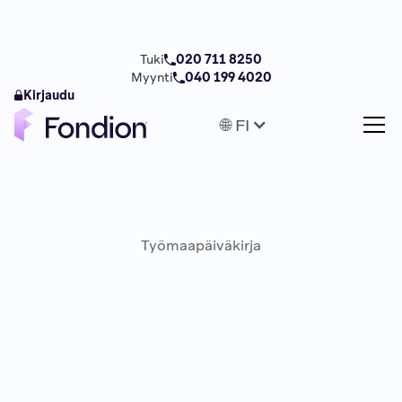
Tuki
020 711 8250
Myynti
040 199 4020
Kirjaudu
🌐 FI
Työmaapäiväkirja