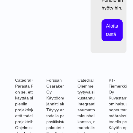
Fondionin
hyötyihin.
Aloita
tästä
Catedral Group Oy
Forssan
Catedral Group Oy
KT-
Parasta Fondionissa
Osarakennus
Olemme olleet todella
Tiemerkkinät
on se, että voimme
Oy
tyytyväisiä Fondionin
Oy
käyttää sitä sekä ihan
Käyttöönotto
kustannusseurantaan!
Kuvastamitta
pieniin
jännitti aluksi.
Integraatiot toimivat
ominaisuus 
projektinjohtotehtäviin
Täytyy antaa
saumattomasti yhteen
nopeuttanut
että todella suuriin
todella paljon
taloushallinnon
määrälasken
projekteihin.
positiivista
kanssa, mikä
todella paljon
Ohjelmisto
palautetta
mahdollistaa
Käytön opin