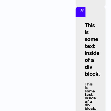
This
is
some
text
inside
of a
div
block.
This
is
some
text
inside
of a
div
block.