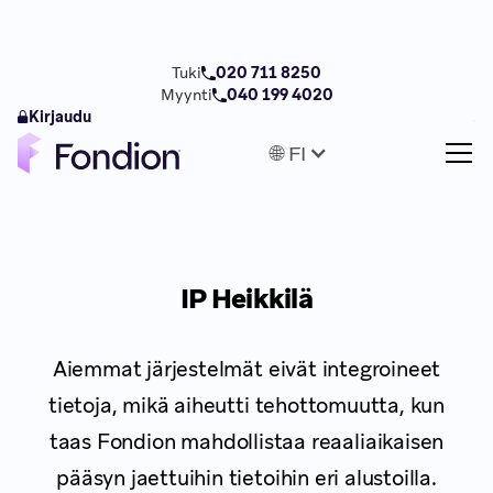
Tuki
020 711 8250
Myynti
040 199 4020
Kirjaudu
🌐 FI
IP Heikkilä
Aiemmat järjestelmät eivät integroineet
tietoja, mikä aiheutti tehottomuutta, kun
taas Fondion mahdollistaa reaaliaikaisen
pääsyn jaettuihin tietoihin eri alustoilla.‍