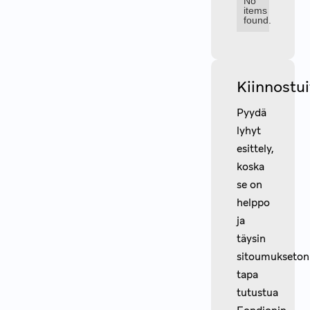
No
items
found.
Kiinnostu
Pyydä
lyhyt
esittely,
koska
se on
helppo
ja
täysin
sitoumukseton
tapa
tutustua