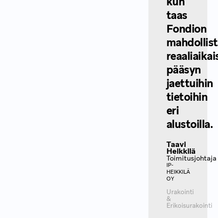
kun
taas
Fondion
mahdollis
reaaliaikai
pääsyn
jaettuihin
tietoihin
eri
alustoilla.‍
Taavi
Heikkilä
Toimitusjohtaja
IP-
HEIKKILÄ
OY
Urakointi
&
Erikoisurakointi