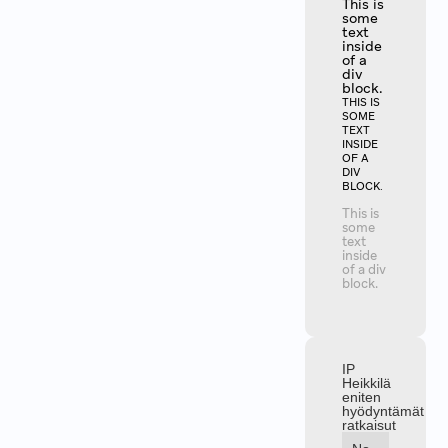
This is
some
text
inside
of a
div
block.
THIS IS
SOME
TEXT
INSIDE
OF A
DIV
BLOCK.
This is
some
text
inside
of a div
block.
IP
Heikkilä
eniten
hyödyntämät
ratkaisut