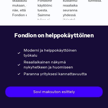
skaalautuu tarpeiden
Fondionin
kustannusten
tunnissa.
mukaan, enkä itse
käyttöönoton
reaaliaikaisen
näe, että mihin
tuesta.
seurannan helposti
Fondion ei soveltuisi.
Saimme
yhdessä
tukea aina,
järjestelmässä.
kun sitä
tarvitsimme.
Fondion on helppokäyttöinen
Kaikki toimi
aivan
loistavasti!
Moderni ja helppokäyttöinen
työkalu
Reaaliaikainen näkymä
nykyhetkeen ja huomiseen
Paranna yrityksesi kannattavuutta
Sovi maksuton esittely