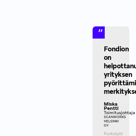
Fondion
on
helpottan
yrityksen
pyörittäm
merkityksel
Miska
Pentti
Toimitusjohtaja
SCANWORKS
HELSINKI
OY
Purkutyöt