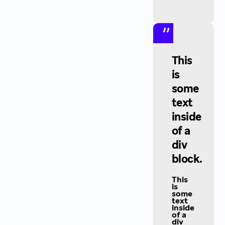
This
is
some
text
inside
of a
div
block.
This
is
some
text
inside
of a
div