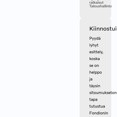
ratkaisut
Taloushallinto
Kiinnostu
Pyydä
lyhyt
esittely,
koska
se on
helppo
ja
täysin
sitoumukseton
tapa
tutustua
Fondionin