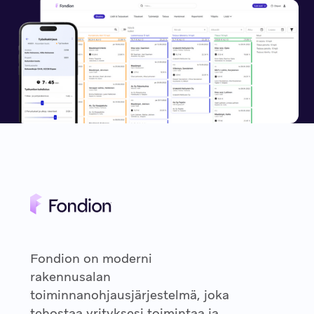
Fondion on moderni
rakennusalan
toiminnanohjausjärjestelmä, joka
tehostaa yrityksesi toimintaa ja