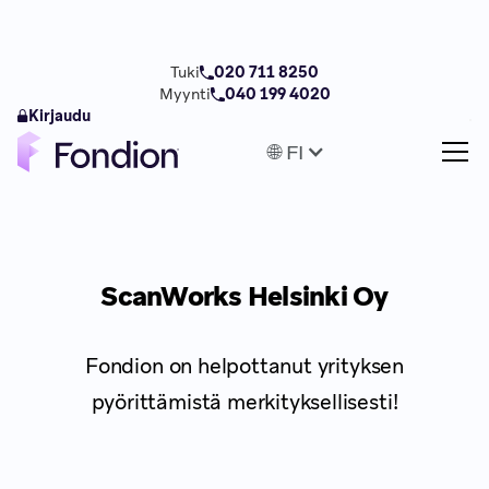
Tuki
020 711 8250
Myynti
040 199 4020
Kirjaudu
🌐 FI
ScanWorks Helsinki Oy
Fondion on helpottanut yrityksen
pyörittämistä merkityksellisesti!