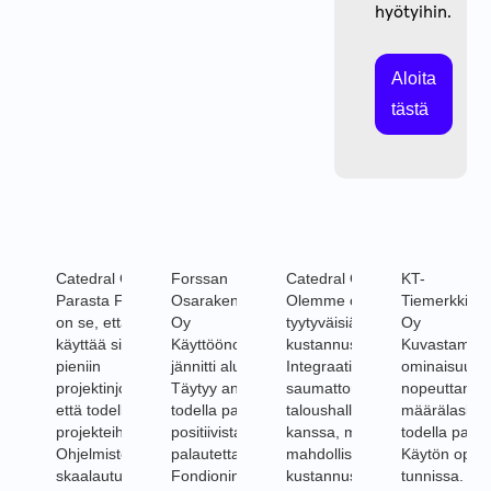
hyötyihin.
Aloita
tästä
Catedral Group Oy
Forssan
Catedral Group Oy
KT-
Parasta Fondionissa
Osarakennus
Olemme olleet todella
Tiemerkkinät
on se, että voimme
Oy
tyytyväisiä Fondionin
Oy
käyttää sitä sekä ihan
Käyttöönotto
kustannusseurantaan!
Kuvastamitta
pieniin
jännitti aluksi.
Integraatiot toimivat
ominaisuus 
projektinjohtotehtäviin
Täytyy antaa
saumattomasti yhteen
nopeuttanut
että todella suuriin
todella paljon
taloushallinnon
määrälasken
projekteihin.
positiivista
kanssa, mikä
todella paljon
Ohjelmisto
palautetta
mahdollistaa
Käytön opin
skaalautuu tarpeiden
Fondionin
kustannusten
tunnissa.