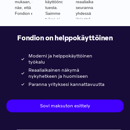
mukaan, enkä itse
käyttöönoton
reaaliaikaisen
näe, että mihin
tuesta.
seurannan helposti
Fondion ei soveltuisi.
Saimme
yhdessä
tukea aina,
järjestelmässä.
kun sitä
tarvitsimme.
Fondion on helppokäyttöinen
Kaikki toimi
aivan
loistavasti!
Moderni ja helppokäyttöinen
työkalu
Reaaliaikainen näkymä
nykyhetkeen ja huomiseen
Paranna yrityksesi kannattavuutta
Sovi maksuton esittely