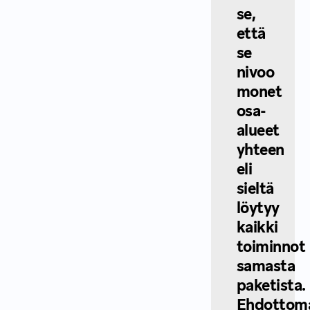
se,
että
se
nivoo
monet
osa-
alueet
yhteen
eli
sieltä
löytyy
kaikki
toiminnot
samasta
paketista.
Ehdottoma