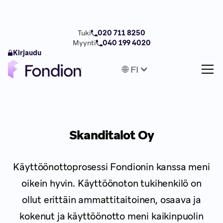
Tuki
020 711 8250
Myynti
040 199 4020
Kirjaudu
🌐 FI
Skanditalot Oy
Käyttöönottoprosessi Fondionin kanssa meni
oikein hyvin. Käyttöönoton tukihenkilö on
ollut erittäin ammattitaitoinen, osaava ja
kokenut ja käyttöönotto meni kaikinpuolin