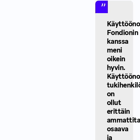
Käyttööno
Fondionin
kanssa
meni
oikein
hyvin.
Käyttööno
tukihenkil
on
ollut
erittäin
ammattita
osaava
ja