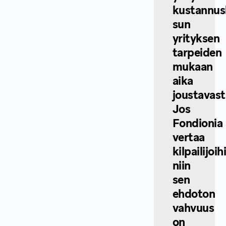
kustannus
sun
yrityksen
tarpeiden
mukaan
aika
joustavasti
Jos
Fondionia
vertaa
kilpailijoih
niin
sen
ehdoton
vahvuus
on