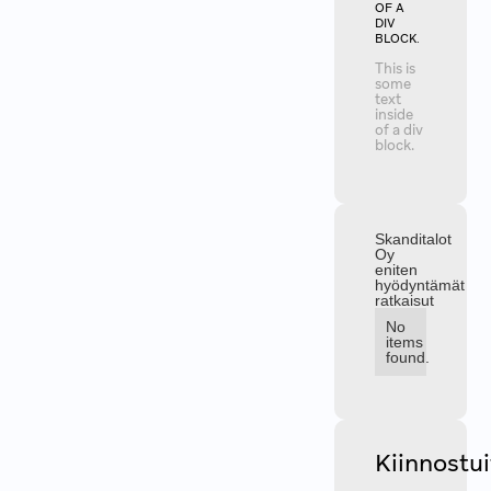
OF A
DIV
BLOCK.
This is
some
text
inside
of a div
block.
Skanditalot
Oy
eniten
hyödyntämät
ratkaisut
No
items
found.
Kiinnostu