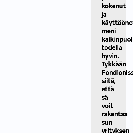
kokenut
ja
käyttööno
meni
kaikinpuol
todella
hyvin.
Tykkään
Fondionis
siitä,
että
sä
voit
rakentaa
sun
yrityksen