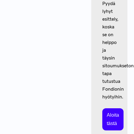
Pyydä
lyhyt
esittely,
koska
se on
helppo
ja
täysin
sitoumukseton
tapa
tutustua
Fondionin
hyötyihin.
Aloita
tästä