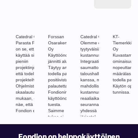
Catedral Group Oy
Forssan
Catedral Group Oy
KT-
Parasta Fondionissa
Osarakennus
Olemme olleet todella
Tiemerkkinät
on se, että voimme
Oy
tyytyväisiä Fondionin
Oy
käyttää sitä sekä ihan
Käyttöönotto
kustannusseurantaan!
Kuvastamitta
pieniin
jännitti aluksi.
Integraatiot toimivat
ominaisuus 
projektinjohtotehtäviin
Täytyy antaa
saumattomasti yhteen
nopeuttanut
että todella suuriin
todella paljon
taloushallinnon
määrälasken
projekteihin.
positiivista
kanssa, mikä
todella paljon
Ohjelmisto
palautetta
mahdollistaa
Käytön opin
skaalautuu tarpeiden
Fondionin
kustannusten
tunnissa.
mukaan, enkä itse
käyttöönoton
reaaliaikaisen
näe, että mihin
tuesta.
seurannan helposti
Fondion ei soveltuisi.
Saimme
yhdessä
tukea aina,
järjestelmässä.
kun sitä
tarvitsimme.
Fondion on helppokäyttöinen
Kaikki toimi