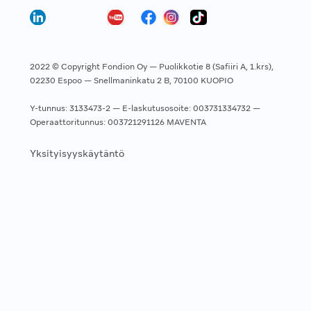
2022 © Copyright Fondion Oy — Puolikkotie 8 (Safiiri A, 1.krs),
02230 Espoo — Snellmaninkatu 2 B, 70100 KUOPIO
Y-tunnus: 3133473-2 — E-laskutusosoite: 003731334732 —
Operaattoritunnus: 003721291126 MAVENTA
Yksityisyyskäytäntö