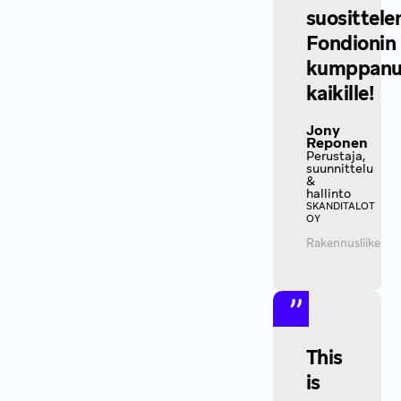
suosittele
Fondionin
kumppanu
kaikille!
Jony
Reponen
Perustaja,
suunnittelu
&
hallinto
SKANDITALOT
OY
Rakennusliike
This
is