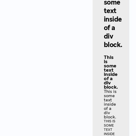
some
text
inside
of a
div
block.
This
is
some
text
inside
of a
div
block.
This is
some
text
inside
of a
div
block.
THIS IS
SOME
TEXT
INSIDE