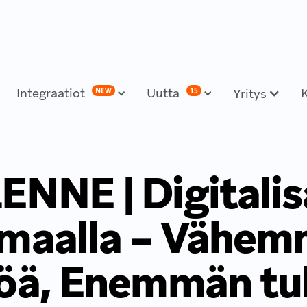
Integraatiot
Uutta
NEW
15
Yritys
ENNE | Digitalis
maalla – Vähe
öä, Enemmän tu