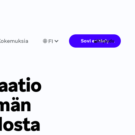
Kokemuksia
🌐 FI
Sovi esittely
Kirjaudu
aatio
mmän
losta