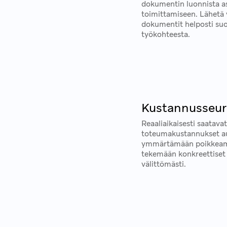
dokumentin luonnista as
toimittamiseen. Lähetä 
dokumentit helposti su
työkohteesta.
Kustannusseur
Reaaliaikaisesti saatava
toteumakustannukset a
ymmärtämään poikkeami
tekemään konkreettise
välittömästi.