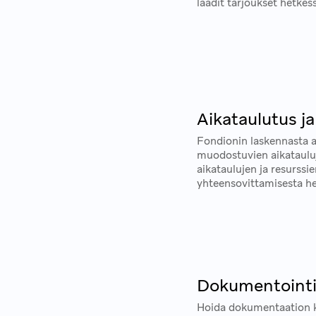
laadit tarjoukset hetkes
Aikataulutus ja
Fondionin laskennasta 
muodostuvien aikatauluj
aikataulujen ja resurssi
yhteensovittamisesta h
Dokumentoint
Hoida dokumentaation k