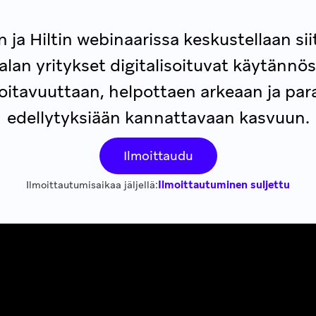
 ja Hiltin webinaarissa keskustellaan sii
lan yritykset digitalisoituvat käytännös
itavuuttaan, helpottaen arkeaan ja pa
edellytyksiään kannattavaan kasvuun.
Ilmoittaudu
Ilmoittautuminen suljettu
Ilmoittautumisaikaa jäljellä: