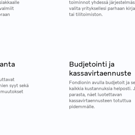
iakkaalle
toiminnot yhdessä järjestelmäss
valmiit
valita yrityksellesi parhaan kirj
oraan
tai tilitoimiston.
anta
Budjetointi ja
kassavirtaennuste
t
uttavat
Fondionin avulla budjetoit ja s
en syyt sekä
kaikkia kustannuksia helposti. 
t muutokset
parasta, näet luotettavan
kassavirtaennusteen totuttua
pidemmälle.