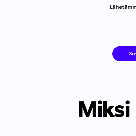
Lähetämme 
So
Miksi