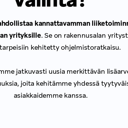
hdollistaa kannattavamman liiketoimin
an yrityksille
. Se on rakennusalan yritys
starpeisiin kehitetty ohjelmistoratkaisu.
me jatkuvasti uusia merkittävän lisäar
uuksia, joita kehitämme yhdessä tyytyväi
asiakkaidemme kanssa.