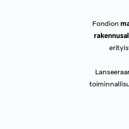
Fondion
ma
rakennusal
erityi
Lanseeraam
toiminnallis