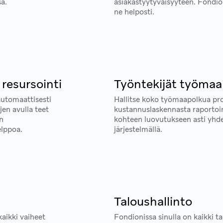
sä.
asiakastyytyväisyyteen. Fondion
ne helposti.
 resursointi
Työntekijät työmaa
automaattisesti
Hallitse koko työmaapolkua pro
en avulla teet
kustannuslaskennasta raportoin
en
kohteen luovutukseen asti yhde
elppoa.
järjestelmällä.
i
Taloushallinto
aikki vaiheet
Fondionissa sinulla on kaikki t