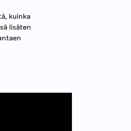
tä, kuinka
sä lisäten
rantaen