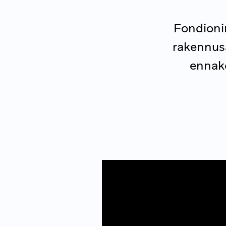
Fondionin
rakennusa
ennako