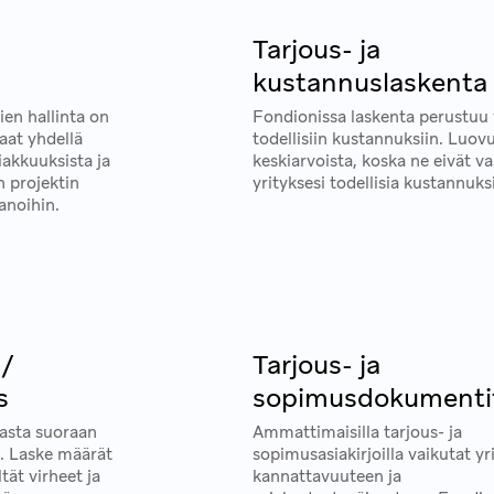
Tarjous- ja
a
kustannuslaskenta
ien hallinta on
Fondionissa laskenta perustuu 
Saat yhdellä
todellisiin kustannuksiin. Luov
iakkuuksista ja
keskiarvoista, koska ne eivät v
n projektin
yrityksesi todellisia kustannuks
anoihin.
 /
Tarjous- ja
s
sopimusdokumenti
asta suoraan
Ammattimaisilla tarjous- ja
e. Laske määrät
sopimusasiakirjoilla vaikutat yr
tät virheet ja
kannattavuuteen ja