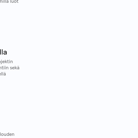
illa luot
lla
jektin
tiin sekä
llä
alouden