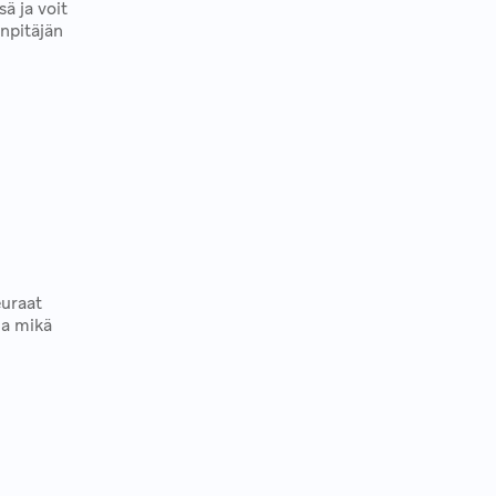
ä ja voit
anpitäjän
euraat
Ja mikä