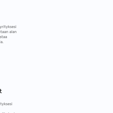
yrityksesi
utaan alan
astaa
ia.
t
ityksesi