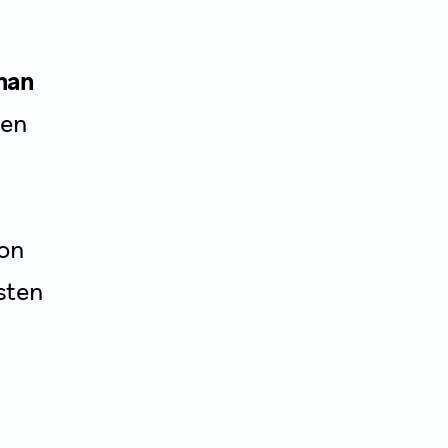
nan
ten
von
sten