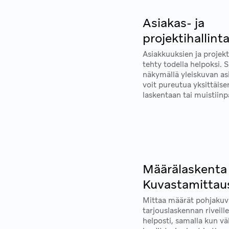
Asiakas- ja
projektihallint
Asiakkuuksien ja projekt
tehty todella helpoksi. 
näkymällä yleiskuvan as
voit pureutua yksittäise
laskentaan tai muistiinp
Määrälaskenta
Kuvastamittau
Mittaa määrät pohjakuv
tarjouslaskennan riveill
helposti, samalla kun väl