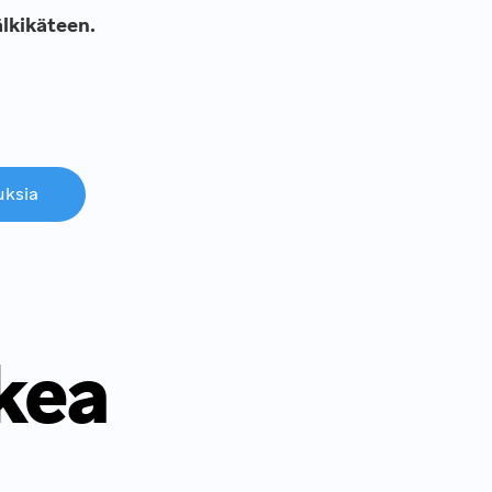
älkikäteen.
uksia
kea