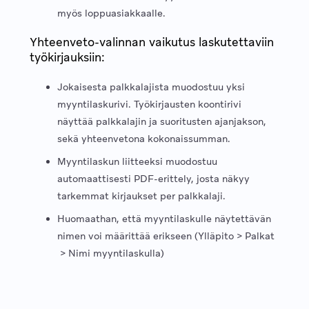
myös loppuasiakkaalle.
Yhteenveto-valinnan vaikutus laskutettaviin
työkirjauksiin:
Jokaisesta palkkalajista muodostuu yksi
myyntilaskurivi. Työkirjausten koontirivi
näyttää palkkalajin ja suoritusten ajanjakson,
sekä yhteenvetona kokonaissumman.
Myyntilaskun liitteeksi muodostuu
automaattisesti PDF-erittely, josta näkyy
tarkemmat kirjaukset per palkkalaji.
Huomaathan, että myyntilaskulle näytettävän
nimen voi määrittää erikseen (Ylläpito > Palkat
> Nimi myyntilaskulla)