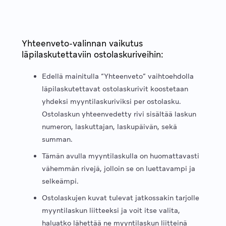
Yhteenveto-valinnan vaikutus
läpilaskutettaviin ostolaskuriveihin:
Edellä mainitulla “Yhteenveto” vaihtoehdolla
läpilaskutettavat ostolaskurivit koostetaan
yhdeksi myyntilaskuriviksi per ostolasku.
Ostolaskun yhteenvedetty rivi sisältää laskun
numeron, laskuttajan, laskupäivän, sekä
summan.
Tämän avulla myyntilaskulla on huomattavasti
vähemmän rivejä, jolloin se on luettavampi ja
selkeämpi.
Ostolaskujen kuvat tulevat jatkossakin tarjolle
myyntilaskun liitteeksi ja voit itse valita,
haluatko lähettää ne myyntilaskun liitteinä