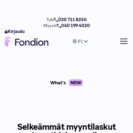
Tuki
020 711 8250
Myynti
040 199 4020
Kirjaudu
🌐 FI
What's
NEW
Selkeämmät myyntilaskut