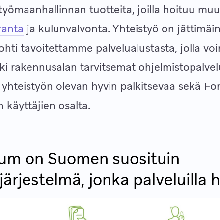
työmaanhallinnan tuotteita, joilla hoituu m
ranta
ja kulunvalvonta. Yhteistyö on jättimäi
hti tavoitettamme palvelualustasta, jolla v
kki rakennusalan tarvitsemat ohjelmistopalvel
hteistyön olevan hyvin palkitsevaa sekä Fo
käyttäjien osalta.
um on Suomen suosituin
ärjestelmä, jonka palveluilla h