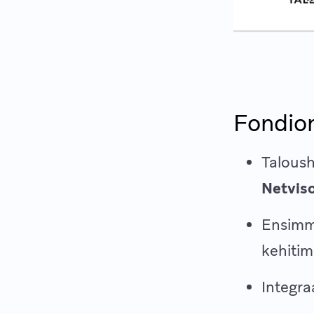
Fondion
Taloush
Netviso
Ensimm
kehiti
Integra