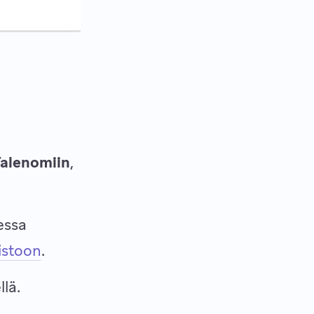
alenomiin
,
essa
istoon
.
llä.