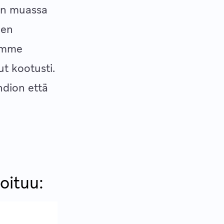
uun muassa
nen
oimme
ut kootusti.
ndion että
oituu: