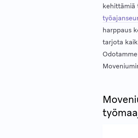
kehittämiä 
työajanseu
harppaus ko
tarjota kai
Odotamme y
Moveniumin 
Moveni
työmaaj