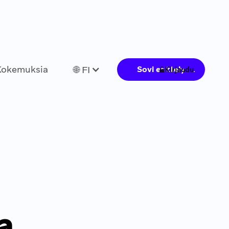
Kokemuksia
🌐 FI
Sovi esittely
Kirjaudu
a