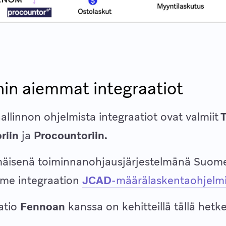
in aiemmat integraatiot
allinnon ohjelmista integraatiot ovat valmiit
T
riin
ja
Procountoriin.
äisenä toiminnanohjausjärjestelmänä Suom
mme integraation
JCAD
-määrälaskentaohjelm
atio
Fennoan
kanssa on kehitteillä tällä hetke