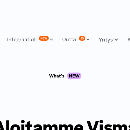
Integraatiot
Uutta
NEW
15
Yritys
What's
NEW
Aloitamme Vism