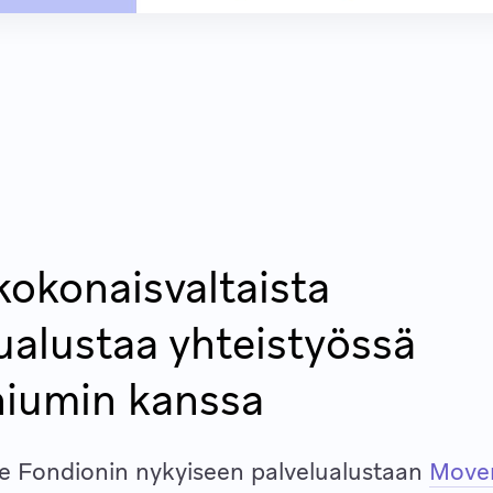
kokonaisvaltaista
ualustaa yhteistyössä
iumin kanssa
 Fondionin nykyiseen palvelualustaan
Move