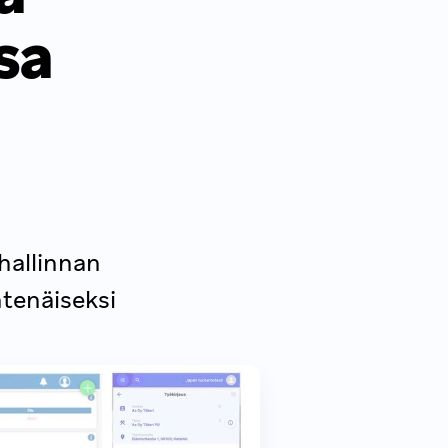
sa
hallinnan
htenäiseksi