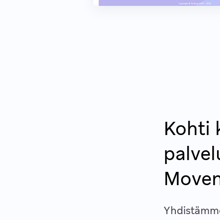
Kohti 
palvel
Moven
Yhdistämme