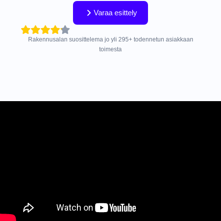
Varaa esittely
Rakennusalan suosittelema jo yli
295
+
todennetun asiakkaan
toimesta