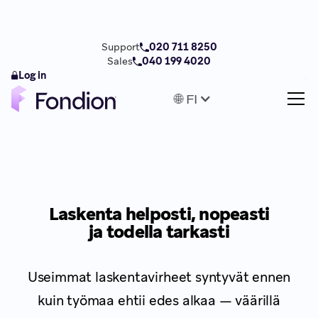
Support
020 711 8250
Sales
040 199 4020
Log in
🌐 FI
Laskenta helposti, nopeasti
ja todella tarkasti
Useimmat laskentavirheet syntyvät ennen
kuin työmaa ehtii edes alkaa — väärillä