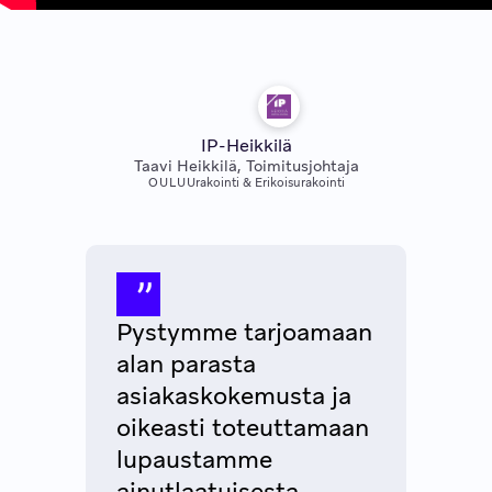
IP-Heikkilä
Taavi Heikkilä, Toimitusjohtaja
OULU
Urakointi & Erikoisurakointi
Pystymme tarjoamaan
alan parasta
asiakaskokemusta ja
oikeasti toteuttamaan
lupaustamme
ainutlaatuisesta