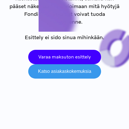
pääset näkemään ja arvioimaan mitä hyötyjä
Fondionin ratkaisut voivat tuoda
yrityksellenne.
Esittely ei sido sinua mihinkään.
Varaa maksuton esittely
Katso asiakaskokemuksia