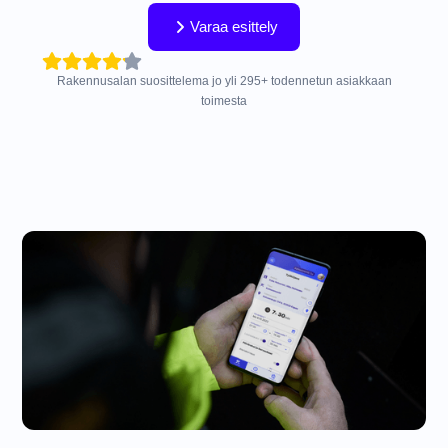
Varaa esittely
Rakennusalan suosittelema jo yli
295
+
todennetun asiakkaan
toimesta