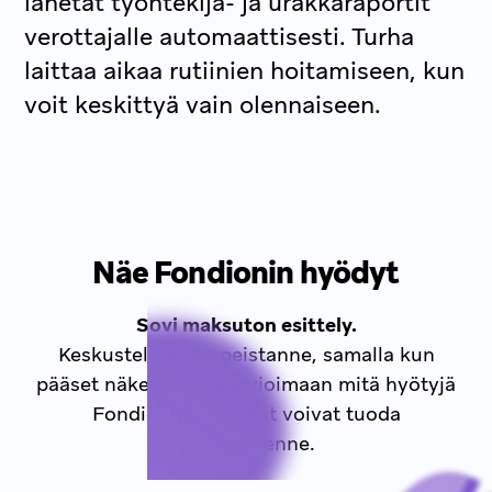
lähetät työntekijä- ja urakkaraportit
verottajalle automaattisesti. Turha
laittaa aikaa rutiinien hoitamiseen, kun
voit keskittyä vain olennaiseen.
Näe Fondionin hyödyt
Sovi maksuton esittely.
Keskustellaan tarpeistanne, samalla kun
pääset näkemään ja arvioimaan mitä hyötyjä
Fondionin ratkaisut voivat tuoda
yrityksellenne.