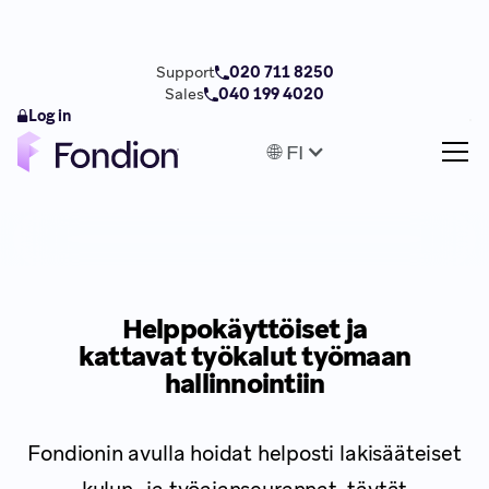
Support
020 711 8250
Sales
040 199 4020
Log in
🌐 FI
Helppokäyttöiset ja
kattavat työkalut työmaan
hallinnointiin
Fondionin avulla hoidat helposti lakisääteiset