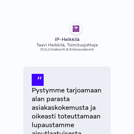
IP-Heikkilä
Taavi Heikkilä, Toimitusjohtaja
OULU
Urakointi & Erikoisurakointi
Pystymme tarjoamaan
alan parasta
asiakaskokemusta ja
oikeasti toteuttamaan
lupaustamme
ainutlaatuisesta