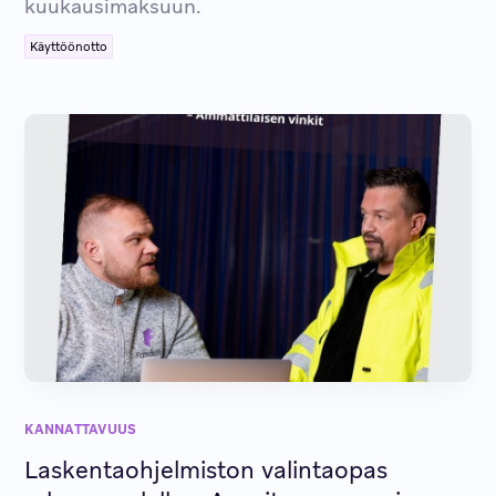
kuukausimaksuun.
Käyttöönotto
KANNATTAVUUS
Laskentaohjelmiston valintaopas