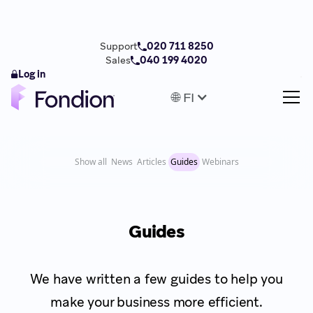
Support
020 711 8250
Sales
040 199 4020
Log in
🌐 FI
Show all
News
Articles
Guides
Webinars
Guides
We have written a few guides to help you
make your business more efficient.