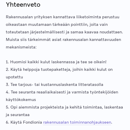
Yhteenveto
Rakennusalan yrityksen kannattava liiketoiminta perustuu
oikeastaan muutamaan tärkeään pointtiin, joita vain
toteutetaan järjestelmällisesti ja samaa kaavaa noudattaen.
Muista siis tärkeimmät asiat rakennusalan kannattavuuden
mekanismeista:
1. Huomioi kaikki kulut laskennassa ja tee se oikein!
2. Käytä helppoja tuotepaketteja, joihin kaikki kulut on
upotettu
3. Tee tarjous- tai kustannuslaskenta litteratasolla
4. Tee seuranta reaaliaikaisesti ja varmista työntekijöiden
käyttökokemus
5. Opi aiemmista projekteista ja kehitä toimintaa, laskentaa
ja seurantaa
6. Käytä Fondionia
rakennusalan toiminnanohjaukseen
.