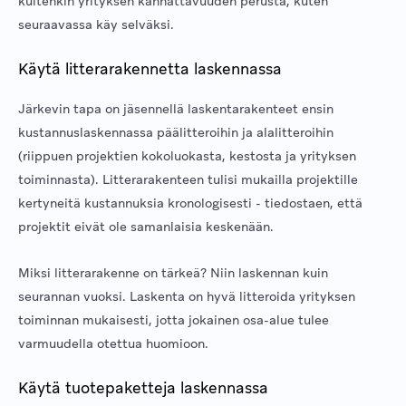
kuitenkin yrityksen kannattavuuden perusta, kuten
seuraavassa käy selväksi.
Käytä litterarakennetta laskennassa
Järkevin tapa on jäsennellä laskentarakenteet ensin
kustannuslaskennassa päälitteroihin ja alalitteroihin
(riippuen projektien kokoluokasta, kestosta ja yrityksen
toiminnasta). Litterarakenteen tulisi mukailla projektille
kertyneitä kustannuksia kronologisesti - tiedostaen, että
projektit eivät ole samanlaisia keskenään.
Miksi litterarakenne on tärkeä? Niin laskennan kuin
seurannan vuoksi. Laskenta on hyvä litteroida yrityksen
toiminnan mukaisesti, jotta jokainen osa-alue tulee
varmuudella otettua huomioon.
Käytä tuotepaketteja laskennassa