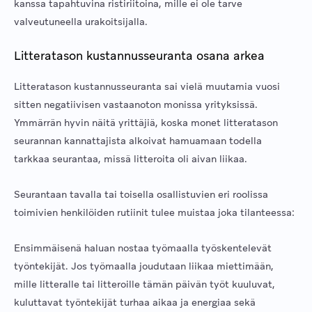
kanssa tapahtuvina ristiriitoina, mille ei ole tarve
valveutuneella urakoitsijalla.
Litteratason kustannusseuranta osana arkea
Litteratason kustannusseuranta sai vielä muutamia vuosi
sitten negatiivisen vastaanoton monissa yrityksissä.
Ymmärrän hyvin näitä yrittäjiä, koska monet litteratason
seurannan kannattajista alkoivat hamuamaan todella
tarkkaa seurantaa, missä litteroita oli aivan liikaa.
Seurantaan tavalla tai toisella osallistuvien eri roolissa
toimivien henkilöiden rutiinit tulee muistaa joka tilanteessa:
Ensimmäisenä haluan nostaa työmaalla työskentelevät
työntekijät. Jos työmaalla joudutaan liikaa miettimään,
mille litteralle tai litteroille tämän päivän työt kuuluvat,
kuluttavat työntekijät turhaa aikaa ja energiaa sekä