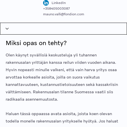
LinkedIn
+358405003087
mauno.valli@fondion.com
Miksi opas on tehty?
Kannattavuus
Kustannuslaskenta
Seurannan merkitys
Reaaliaikaisuus
Yhteenveto
Miksi opas on tehty?
Projektitason kannattavuus urakoinnissa
Käytä litterarakennetta laskennassa
“Keskihintaurakoitsija” vs. valveutunut urakoitsija
Jälkilaskennasta reaaliaikaiseen seurantaan
Olen käynyt syvällisiä keskusteluja yli tuhannen
Käytä tuotepaketteja laskennassa
Litteratason kustannusseuranta osana arkea
Yrityksen projektimassan tarkastelu eri “kulmista”
rakennusalan yrittäjän kanssa reilun viiden vuoden aikana.
Hyvin nopeasti minulle valkeni, että vain harva yritys osaa
Mitä tuotepaketti sisältää?
Mikä on oikea tarkkuus litteratason seurannassa?
arvottaa korkealle asioita, joilla on suora vaikutus
Tuotepakettien kustannukset
Litteratason seurannan hyödyt yritykselle
kannattavuuteen, kustannustietoisuuteen sekä kassakriisin
Tuotepaketit vs. neliökustannukset
välttämiseen. Rakennusalan tilanne Suomessa vaatii siis
radikaalia asennemuutosta.
Haluan tässä oppaassa avata asioita, joista koen olevan
todella monelle rakennusalan yritykselle hyötyä. Jos haluat