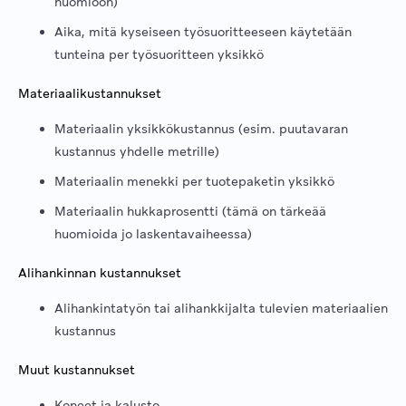
huomioon)
Aika, mitä kyseiseen työsuoritteeseen käytetään
tunteina per työsuoritteen yksikkö
Materiaalikustannukset
Materiaalin yksikkökustannus (esim. puutavaran
kustannus yhdelle metrille)
Materiaalin menekki per tuotepaketin yksikkö
Materiaalin hukkaprosentti (tämä on tärkeää
huomioida jo laskentavaiheessa)
Alihankinnan kustannukset
Alihankintatyön tai alihankkijalta tulevien materiaalien
kustannus
Muut kustannukset
Koneet ja kalusto