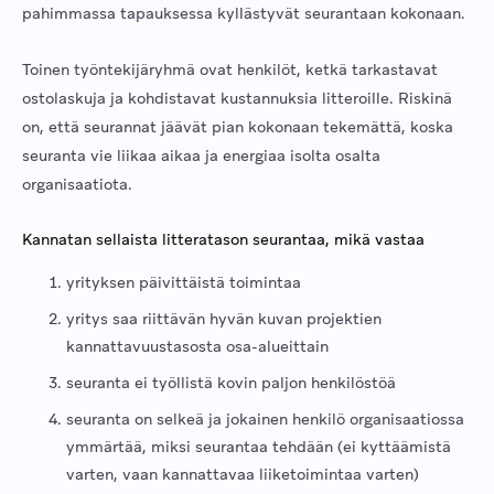
pahimmassa tapauksessa kyllästyvät seurantaan kokonaan.
Toinen työntekijäryhmä ovat henkilöt, ketkä tarkastavat
ostolaskuja ja kohdistavat kustannuksia litteroille. Riskinä
on, että seurannat jäävät pian kokonaan tekemättä, koska
seuranta vie liikaa aikaa ja energiaa isolta osalta
organisaatiota.
Kannatan sellaista litteratason seurantaa, mikä vastaa
yrityksen päivittäistä toimintaa
yritys saa riittävän hyvän kuvan projektien
kannattavuustasosta osa-alueittain
seuranta ei työllistä kovin paljon henkilöstöä
seuranta on selkeä ja jokainen henkilö organisaatiossa
ymmärtää, miksi seurantaa tehdään (ei kyttäämistä
varten, vaan kannattavaa liiketoimintaa varten)