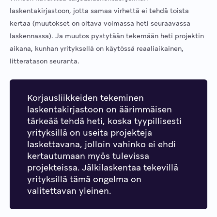
laskentakirjastoon, jotta samaa virhettä ei tehdä toista
kertaa (muutokset on oltava voimassa heti seuraavassa
laskennassa). Ja muutos pystytään tekemään heti projektin
aikana, kunhan yrityksellä on käytössä reaaliaikainen,
litteratason seuranta.
Korjausliikkeiden tekeminen
laskentakirjastoon on äärimmäisen
tärkeää tehdä heti, koska tyypillisesti
yrityksillä on useita projekteja
laskettavana, jolloin vahinko ei ehdi
kertautumaan myös tulevissa
projekteissa. Jälkilaskentaa tekevillä
yrityksillä tämä ongelma on
valitettavan yleinen.