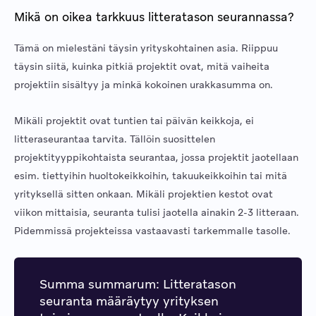
Mikä on oikea tarkkuus litteratason seurannassa?
Tämä on mielestäni täysin yrityskohtainen asia. Riippuu
täysin siitä, kuinka pitkiä projektit ovat, mitä vaiheita
projektiin sisältyy ja minkä kokoinen urakkasumma on.
Mikäli projektit ovat tuntien tai päivän keikkoja, ei
litteraseurantaa tarvita. Tällöin suosittelen
projektityyppikohtaista seurantaa, jossa projektit jaotellaan
esim. tiettyihin huoltokeikkoihin, takuukeikkoihin tai mitä
yrityksellä sitten onkaan. Mikäli projektien kestot ovat
viikon mittaisia, seuranta tulisi jaotella ainakin 2-3 litteraan.
Pidemmissä projekteissa vastaavasti tarkemmalle tasolle.
Summa summarum: Litteratason
seuranta määräytyy yrityksen