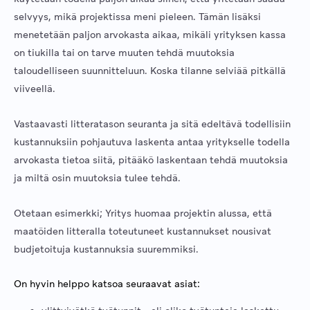
selvyys, mikä projektissa meni pieleen. Tämän lisäksi
menetetään paljon arvokasta aikaa, mikäli yrityksen kassa
on tiukilla tai on tarve muuten tehdä muutoksia
taloudelliseen suunnitteluun. Koska tilanne selviää pitkällä
viiveellä.
Vastaavasti litteratason seuranta ja sitä edeltävä todellisiin
kustannuksiin pohjautuva laskenta antaa yritykselle todella
arvokasta tietoa siitä, pitääkö laskentaan tehdä muutoksia
ja miltä osin muutoksia tulee tehdä.
Otetaan esimerkki; Yritys huomaa projektin alussa, että
maatöiden litteralla toteutuneet kustannukset nousivat
budjetoituja kustannuksia suuremmiksi.
On hyvin helppo katsoa seuraavat asiat: