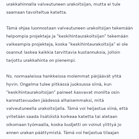
urakkahinnalla valveutuneen urakoitsijan, mutta ei tule
saamaan tavoiteltua katetta.
Tämä ohjaa luonnostaan valveutuneen urakoitsijan tekemään
helpompia projekteja ja “keskihintaurakoitsijan” tekemään
vaikeampia projekteja, koska “keskihintaurakoitsija” ei ole
osannut laskea kaikkia tarvittavia kustannuksia, jolloin
tarjottu urakkahinta on pienempi.
Ns. normaaleissa hankkeissa molemmat pärjäävät yhtä
hyvin. Ongelma tulee pitkässä juoksussa siinä, kun
“keskihintaurakoitsijan” paineet kasvavat monilta osin
kannattavuuden jäädessä alhaisemmaksi, mitä
valveutuneella urakoitsijalla. Tämä voi heijastua siinä, että
yritetään saada lisätöistä korkeaa katetta tai aletaan
oikomaan työmaalla, koska budjetti on voinut ylittyä jo
ennen urakan päättymistä. Tämä voi heijastua tilaajan