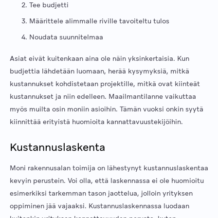
Tee budjetti
Määrittele alimmalle riville tavoiteltu tulos
Noudata suunnitelmaa
Asiat eivät kuitenkaan aina ole näin yksinkertaisia. Kun
budjettia lähdetään luomaan, herää kysymyksiä, mitkä
kustannukset kohdistetaan projektille, mitkä ovat kiinteät
kustannukset ja niin edelleen. Maailmantilanne vaikuttaa
myös muilta osin moniin asioihin. Tämän vuoksi onkin syytä
kiinnittää erityistä huomioita kannattavuustekijöihin.
Kustannuslaskenta
Moni rakennusalan toimija on lähestynyt kustannuslaskentaa
kevyin perustein. Voi olla, että laskennassa ei ole huomioitu
esimerkiksi tarkemman tason jaottelua, jolloin yrityksen
oppiminen jää vajaaksi. Kustannuslaskennassa luodaan