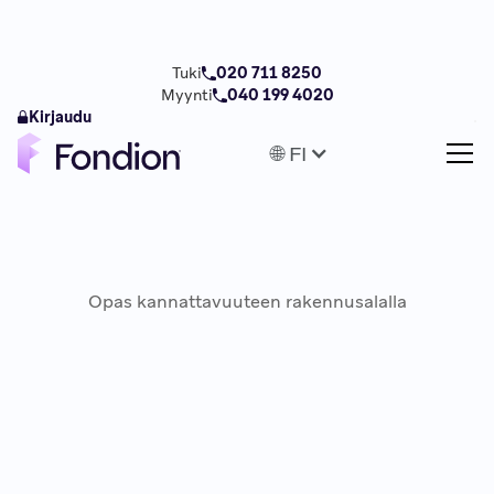
Tuki
020 711 8250
Myynti
040 199 4020
Kirjaudu
🌐 FI
Opas kannattavuuteen rakennusalalla