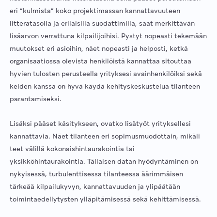
eri “kulmista” koko projektimassan kannattavuuteen
litteratasolla ja erilaisilla suodattimilla, saat merkittävän
lisäarvon verrattuna kilpailijoihisi. Pystyt nopeasti tekemään
muutokset eri asioihin, näet nopeasti ja helposti, ketkä
organisaatiossa olevista henkilöistä kannattaa sitouttaa
hyvien tulosten perusteella yrityksesi avainhenkilöiksi sekä
keiden kanssa on hyvä käydä kehityskeskustelua tilanteen
parantamiseksi.
Lisäksi pääset käsitykseen, ovatko lisätyöt yrityksellesi
kannattavia. Näet tilanteen eri sopimusmuodottain, mikäli
teet välillä kokonaishintaurakointia tai
yksikköhintaurakointia. Tällaisen datan hyödyntäminen on
nykyisessä, turbulenttisessa tilanteessa äärimmäisen
tärkeää kilpailukyvyn, kannattavuuden ja ylipäätään
toimintaedellytysten ylläpitämisessä sekä kehittämisessä.