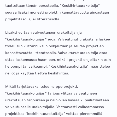
tuotteitaan tämän perusteella. “Keskihintaurakoitsija”
seuraa lisäksi monesti projektin kannattavuutta ainoastaan
projektitasolla, ei litteratasolla.
Lisäksi vertaan valveutuneen urakoitsijan ja
“keskihintaurakoitsijan” eroa. Valveutunut urakoitsija laskee
todellisiin kustannuksiin pohjautuen ja seuraa projektien
kannattavuutta litteratasolla. Valveutunut urakoitsija osaa
ottaa laskennassa huomioon, mikäli projekti on joiltakin osin
helpompi tai vaikeampi. “Keskihintaurakoitsija” määrittelee
neliöt ja käyttää tiettyä keskihintaa.
Mikäli tarjottavaksi tulee helppo projekti,
“keskihintaurakoitsijan” tarjous ylittää valveutuneen
urakoitsijan tarjouksen ja näin ollen häviää kilpailutilanteen
valveutuneelle urakoitsijalle. Vastaavasti vaikeammassa
projektissa “keskihintaurakoitsija” voittaa pienemmällä