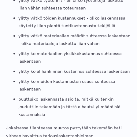
ylittyivätkö työtunnit - eli oliko työtunteja laskettu
liian vähän suhteessa toteumaan
ylittyivätkö töiden kustannukset - oliko laskennassa
käytetty liian pientä tuntikustannusta tekijöillä
ylittyivätkö materiaalien määrät suhteessa laskentaan
- oliko materiaaleja laskettu liian vähän
ylittyikö materiaalien yksikkökustannus suhteessa
laskentaan
ylittyikö alihankinnan kustannus suhteessa laskentaan
ylittyikö muiden kustannusten osuus suhteessa
laskentaan
puuttuiko laskennasta asioita, mitkä kuitenkin
jouduttiin tekemään ja tästä aiheutui ylimääräisiä
kustannuksia
Jokaisessa tilanteessa muutos pystytään tekemään heti
virheen havaittua tarjouslaskentaohjelman