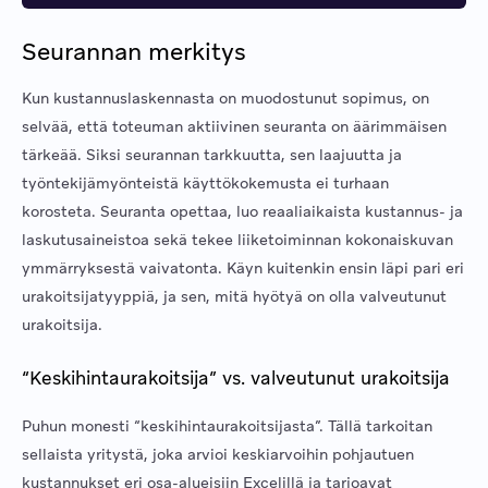
Seurannan merkitys
Kun kustannuslaskennasta on muodostunut sopimus, on
selvää, että toteuman aktiivinen seuranta on äärimmäisen
tärkeää. Siksi seurannan tarkkuutta, sen laajuutta ja
työntekijämyönteistä käyttökokemusta ei turhaan
korosteta. Seuranta opettaa, luo reaaliaikaista kustannus- ja
laskutusaineistoa sekä tekee liiketoiminnan kokonaiskuvan
ymmärryksestä vaivatonta. Käyn kuitenkin ensin läpi pari eri
urakoitsijatyyppiä, ja sen, mitä hyötyä on olla valveutunut
urakoitsija.
“Keskihintaurakoitsija” vs. valveutunut urakoitsija
Puhun monesti “keskihintaurakoitsijasta”. Tällä tarkoitan
sellaista yritystä, joka arvioi keskiarvoihin pohjautuen
kustannukset eri osa-alueisiin Excelillä ja tarjoavat