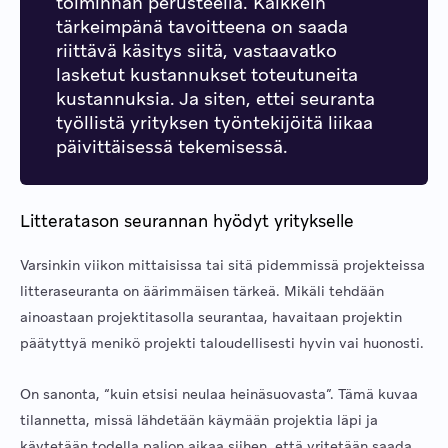
toiminnan perusteella. Kaikkein
tärkeimpänä tavoitteena on saada
riittävä käsitys siitä, vastaavatko
lasketut kustannukset toteutuneita
kustannuksia. Ja siten, ettei seuranta
työllistä yrityksen työntekijöitä liikaa
päivittäisessä tekemisessä.
Litteratason seurannan hyödyt yritykselle
Varsinkin viikon mittaisissa tai sitä pidemmissä projekteissa
litteraseuranta on äärimmäisen tärkeä. Mikäli tehdään
ainoastaan projektitasolla seurantaa, havaitaan projektin
päätyttyä menikö projekti taloudellisesti hyvin vai huonosti.
On sanonta, “kuin etsisi neulaa heinäsuovasta”. Tämä kuvaa
tilannetta, missä lähdetään käymään projektia läpi ja
käytetään todella paljon aikaa siihen, että yritetään saada