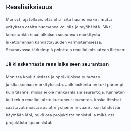
Reaaliaikaisuus
Monesti ajatellaan, että ehtii sitä huomennakin, mutta
yrityksen osalta huomenna voi olla jo myöhäistä. Siksi
korostankin reaaliaikaisen seurannan merkitystä
liiketoiminnan kannattavuuden varmistamisessa.
Seuraavassa tärkeimpiä pointteja reaaliaikaisuuteen liittyen:
Jälkilaskennasta reaaliaikaiseen seurantaan
Monissa koulutuksissa ja oppikirjoissa puhutaan
jälkilaskennan merkityksestä. Jälkilaskenta on toki parempi
kuin tilanne, missä ei ole minkäänlaisia seurantoja. Kannatan
kuitenkin reaaliaikaista kustannusseurantaa, koska ihmiset
saattavat muistaa asiat myöhemmin väärin, kun lähdetään
käymään läpi, mikä osa projektista onnistui ja mikä osa
projektista epäonnistui.