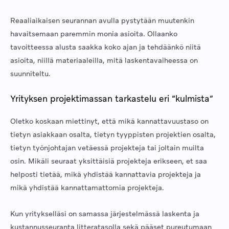
Reaaliaikaisen seurannan avulla pystytään muutenkin
havaitsemaan paremmin monia asioita. Ollaanko
tavoitteessa alusta saakka koko ajan ja tehdäänkö niitä
asioita, niillä materiaaleilla, mitä laskentavaiheessa on
suunniteltu.
Yrityksen projektimassan tarkastelu eri “kulmista”
Oletko koskaan miettinyt, että mikä kannattavuustaso on
tietyn asiakkaan osalta, tietyn tyyppisten projektien osalta,
tietyn työnjohtajan vetäessä projekteja tai joltain muilta
osin. Mikäli seuraat yksittäisiä projekteja erikseen, et saa
helposti tietää, mikä yhdistää kannattavia projekteja ja
mikä yhdistää kannattamattomia projekteja.
Kun yritykselläsi on samassa järjestelmässä laskenta ja
kustannusseuranta litteratasolla sekä pääset pureutumaan