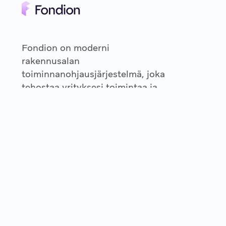
Fondion on moderni
rakennusalan
toiminnanohjausjärjestelmä, joka
tehostaa yrityksesi toimintaa ja
mahdollistaa kannattavamman
liiketoiminnan pyörittämisen.
2022 © Copyright Fondion Oy — Puolikkotie 8 (Safiiri A, 1.krs),
02230 Espoo — Snellmaninkatu 2 B, 70100 KUOPIO