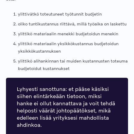
ylittivätkö toteutuneet työtunnit budjetin
oliko tuntikustannus riittävä, millä työaika on laskettu
ylittikö materiaalin menekki budjetoidun menekin
ylittikö materiaalin yksikkökustannus budjetoidun
yksikkökustannuksen
ylittikö alihankinnan tai muiden kustannusten toteuma
budjetoidut kustannukset
Lyhyesti sanottuna: et pääse käsiksi
siihen elintärkeään tietoon, miksi
hanke ei ollut kannattava ja voit tehdä
helposti väärät johtopäätökset, mikä
edelleen lisää yrityksesi mahdollista
ahdinkoa.