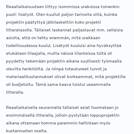
Reaaliaikaisuuteen liittyy isommissa urakoissa toinenkin
puoli: lisätyöt. Olen kuullut paljon tarinoita siitä, kuinka
projektin päätyttyä jälkilaskettiin koko projekti
litteratasolla. Tällaiset laskennat paljastavat mm. sellaisia
asioita, että on tehty enemmän, mitä urakkaan
todellisuudessa kuului. Lisätyöt kuuluisi aina hyväksyttää
etukäteen tilaajalla, mutta näissä tilanteissa töitä oli
pyydetty tekemään projektin aikana suullisesti työmaalla
olevilta henkilöiltä. Ja niinpä toteutuneet tunnit ja
materiaalikustannukset olivat korkeammat, mitä projektille
oli budjetoitu. Tämä sama kaava toistui useammalla
litteralla.
Reaaliaikaisella seurannalla tällaiset asiat huomataan jo
ensimmäisellä litteralla, jolloin pystytään loppuprojektin
aikana ottamaan homma paremmin hallintaan myös
kustannusten osalta.