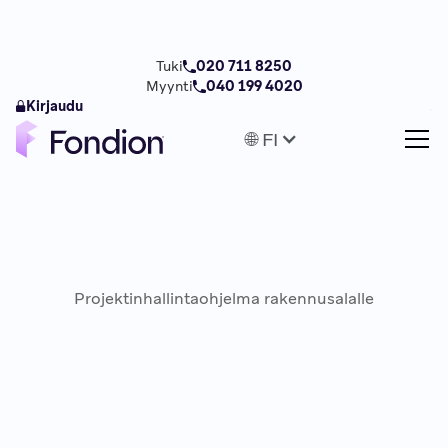
Tuki
020 711 8250
Myynti
040 199 4020
Kirjaudu
🌐 FI
Projektinhallintaohjelma rakennusalalle