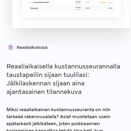
Reaaliaikaisuus
Reaaliaikaisella kustannusseurannalla
taustapeilin sijaan tuulilasi:
Jälkilaskennan sijaan aina
ajantasainen tilannekuva
Miksi reaaliaikainen kustannusseuranta on niin
tärkeää rakennusalalla? Asiat muistetaan usein
epätarkasti jälkikäteen, joten poikkeamien
korjaaminen kannattaa tehdä aina heti, kun