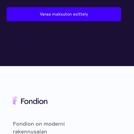
Varaa maksuton esittely
Fondion on moderni
rakennusalan