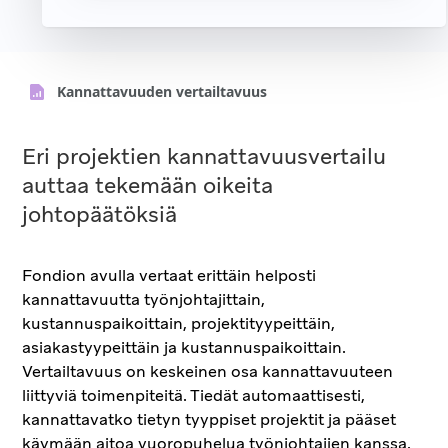
Kannattavuuden vertailtavuus
Eri projektien kannattavuusvertailu
auttaa tekemään oikeita
johtopäätöksiä
Fondion avulla vertaat erittäin helposti
kannattavuutta työnjohtajittain,
kustannuspaikoittain, projektityypeittäin,
asiakastyypeittäin ja kustannuspaikoittain.
Vertailtavuus on keskeinen osa kannattavuuteen
liittyviä toimenpiteitä. Tiedät automaattisesti,
kannattavatko tietyn tyyppiset projektit ja pääset
käymään aitoa vuoropuhelua työnjohtajien kanssa.