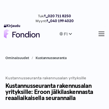
Tuki
020 711 8250
Myynti
040 199 4020
Kirjaudu
🌐 FI
/
Ominaisuudet
Kustannusseuranta
Kustannusseuranta rakennusalan yrityksille
Kustannusseuranta rakennusalan
yrityksille: Eroon jälkilaskennasta
reaaliaikaisella seurannalla