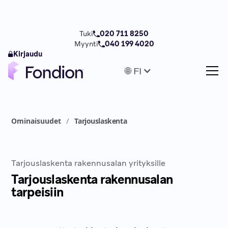
Tuki
020 711 8250
Myynti
040 199 4020
Kirjaudu
🌐 FI
/
Ominaisuudet
Tarjouslaskenta
Tarjouslaskenta rakennusalan yrityksille
Tarjouslaskenta rakennusalan
tarpeisiin