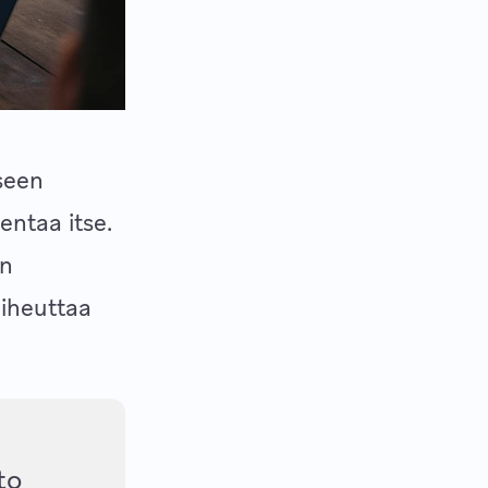
seen
entaa itse.
un
aiheuttaa
to