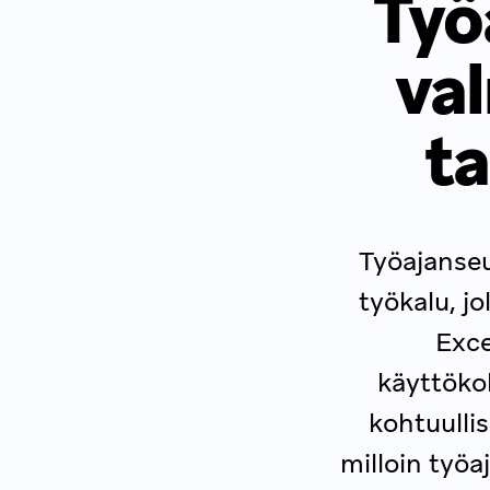
Työ
val
ta
Työajanseu
työkalu, jo
Exce
käyttöko
kohtuulli
milloin työa