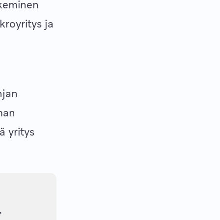
keminen
kroyritys ja
hjan
eman
 yritys
.