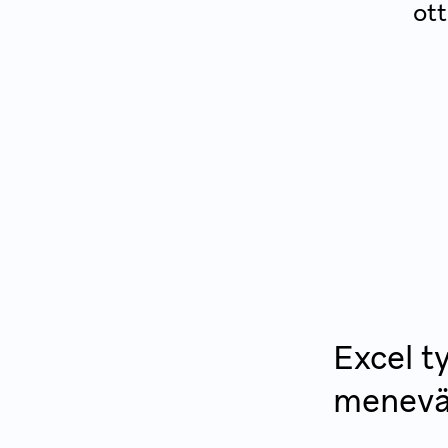
ot
Excel t
menevä