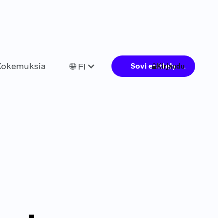
Kokemuksia
🌐 FI
Sovi esittely
Kirjaudu