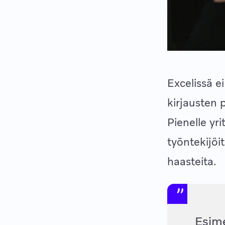
Excelissä 
kirjausten 
Pienelle yr
työntekijöi
haasteita.
Esime