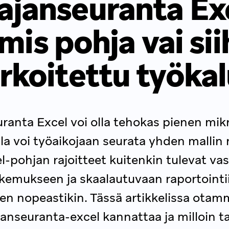
ajanseuranta Exc
mis pohja vai si
rkoitettu työka
ranta Excel voi olla tehokas pienen mik
lla voi työaikojaan seurata yhden mallin
l-pohjan rajoitteet kuitenkin tulevat va
kemukseen ja skaalautuvaan raportointiin
sen nopeastikin. Tässä artikkelissa otam
janseuranta-excel kannattaa ja milloin ta