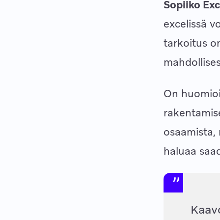
Sopiiko Ex
excelissä v
tarkoitus o
mahdollisest
On huomioit
rakentamise
osaamista, 
haluaa saad
Kaavo