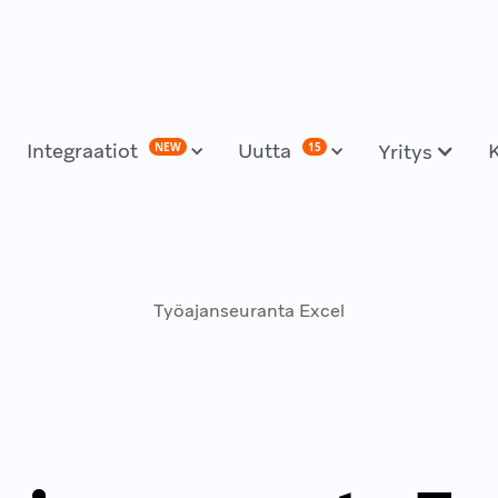
Integraatiot
Uutta
NEW
15
Yritys
Työajanseuranta Excel