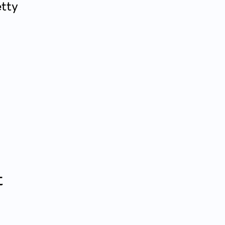
tty
t