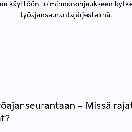
taa käyttöön toiminnanohjaukseen kytke
työajanseurantajärjestelmä.
yöajanseurantaan – Missä raja
t?