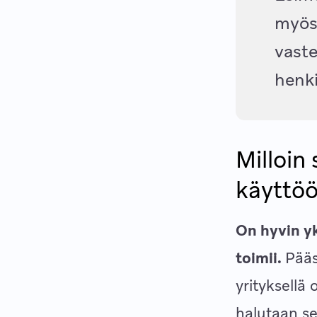
myösk
vaste
henki
Milloin
käyttöö
On hyvin yk
toimii.
Pääs
yrityksellä 
halutaan se