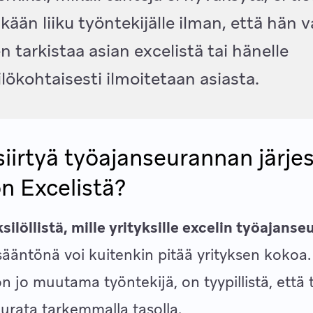
ään liiku työntekijälle ilman, että hän v
n tarkistaa asian excelistä tai hänelle
lökohtaisesti ilmoitetaan asiasta.
 siirtyä työajanseurannan järj
n Excelistä?
silöllistä, mille yrityksille excelin työajanse
ääntönä voi kuitenkin pitää yrityksen kokoa.
on jo muutama työntekijä, on tyypillistä, että
urata tarkemmalla tasolla.