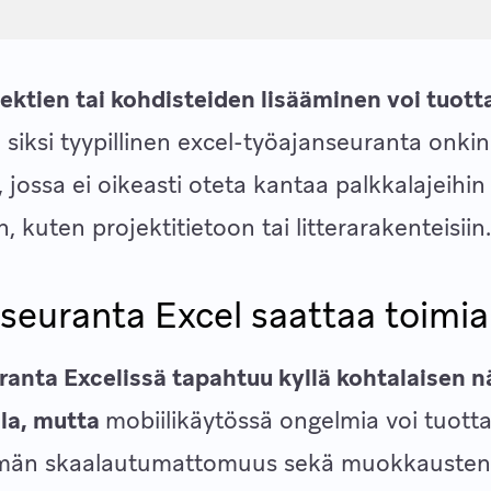
ektien tai kohdisteiden lisääminen voi tuott
 siksi tyypillinen excel-työajanseuranta onkin
, jossa ei oikeasti oteta kantaa palkkalajeihin
n, kuten projektitietoon tai litterarakenteisiin
seuranta Excel saattaa toimia
anta Excelissä tapahtuu kyllä kohtalaisen n
lla, mutta
mobiilikäytössä ongelmia voi tuot
tymän skaalautumattomuus sekä muokkauste