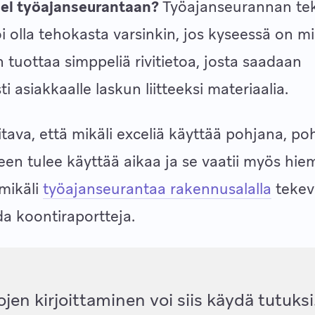
cel työajanseurantaan?
Työajanseurannan te
oi olla tehokasta varsinkin, jos kyseessä on mi
n tuottaa simppeliä rivitietoa, josta saadaan
i asiakkaalle laskun liitteeksi materiaalia.
ava, että mikäli exceliä käyttää pohjana, po
en tulee käyttää aikaa ja se vaatii myös hi
mikäli
työajanseurantaa rakennusalalla
tekevä
a koontiraportteja.
jen kirjoittaminen voi siis käydä tutuksi