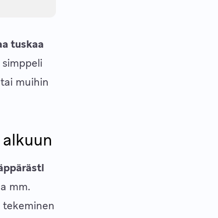
aa tuskaa
 simppeli
 tai muihin
.
 alkuun
äppärästi
taa mm.
n tekeminen