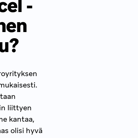
el -
ihen
lu?
royrityksen
 mukaisesti.
staan
 liittyen
me kantaa,
as olisi hyvä