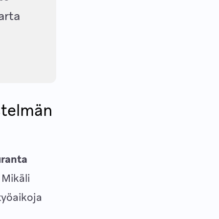
arta
estelmän
uranta
 Mikäli
 työaikoja