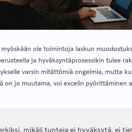
ei myöskään ole toimintoja laskun muodostuk
perusteella ja hyväksyntäprosessikin tulee rak
itykselle varsin mitättömiä ongelmia, mutta k
tä on jo muutama, voi excelin pyörittäminen 
rkiksi, mikäli tunteja ei hyväksytä, ei tie