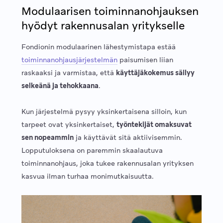
Modulaarisen toiminnanohjauksen
hyödyt rakennusalan yritykselle
Fondionin modulaarinen lähestymistapa estää
toiminnanohjausjärjestelmän
paisumisen liian
raskaaksi ja varmistaa, että
käyttäjäkokemus säilyy
selkeänä ja tehokkaana
.
Kun järjestelmä pysyy yksinkertaisena silloin, kun
tarpeet ovat yksinkertaiset,
työntekijät omaksuvat
sen nopeammin
ja käyttävät sitä aktiivisemmin.
Lopputuloksena on paremmin skaalautuva
toiminnanohjaus, joka tukee rakennusalan yrityksen
kasvua ilman turhaa monimutkaisuutta.