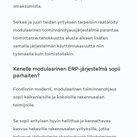
omaksumista.
Selkeä ja juuri teidän yrityksen tarpeisiin räätälöity
modulaarinen toiminnanohjausjärjestelmä parantaa
toimintanne tehokkuutta alusta alkaen lisäten
samalla järjestelmän käyttömukavuutta niin
työmaalla kuin toimistollakin.
Kenelle modulaarinen ERP-järjestelmä sopii
parhaiten?
Fondionin moderni, modulaarinen toiminnanohjaus
sopii kaikenlaisille ja kokoisille rakennusalan
toimijoille.
Se sopii erityisen hyvin hallittua ja kannattavaa
kasvua hakeville rakennusalan yrityksille, jotka
haluavat järjestelmän skaalautuvan liiketoiminnan