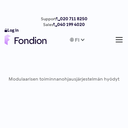
Support
020 711 8250
Sales
040 199 4020
Log in
🌐 FI
Modulaarisen toiminnanohjausjärjestelmän hyödyt