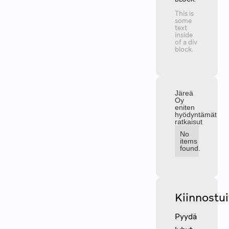
This is
some
text
inside
of a div
block.
Järeä
Oy
eniten
hyödyntämät
ratkaisut
No
items
found.
Kiinnostu
Pyydä