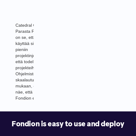
Catedral Group Oy
Parasta Fondionissa
on se, että voimme
käyttää sitä sekä ihan
pieniin
projektinjohtotehtäviin
että todella suuriin
projekteihin.
Ohjelmisto
skaalautuu tarpeiden
mukaan, enkä itse
näe, että mihin
Fondion ei soveltuisi.
Fondion is easy to use and deploy