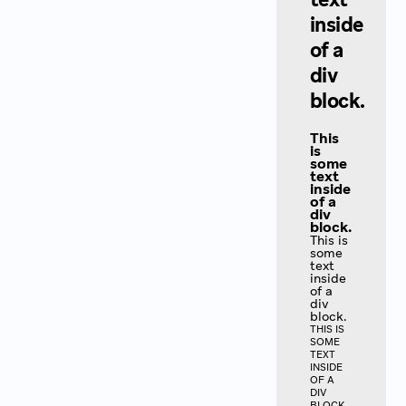
inside
of a
div
block.
This
is
some
text
inside
of a
div
block.
This is
some
text
inside
of a
div
block.
THIS IS
SOME
TEXT
INSIDE
OF A
DIV
BLOCK.