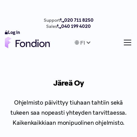
Support
020 711 8250
Sales
040 199 4020
Log in
🌐 FI
Järeä Oy
Ohjelmisto päivittyy tiuhaan tahtiin sekä
tukeen saa nopeasti yhteyden tarvittaessa.
Kaikenkaikkiaan monipuolinen ohjelmisto.