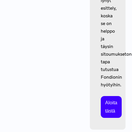
lyhyt
esittely,
koska
se on
helppo
ja
täysin
sitoumukseton
tapa
tutustua
Fondionin
hyötyihin.
Aloita
tästä