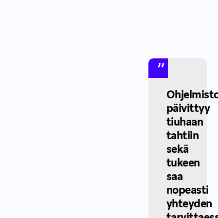
Ohjelmist
päivittyy
tiuhaan
tahtiin
sekä
tukeen
saa
nopeasti
yhteyden
tarvittaes