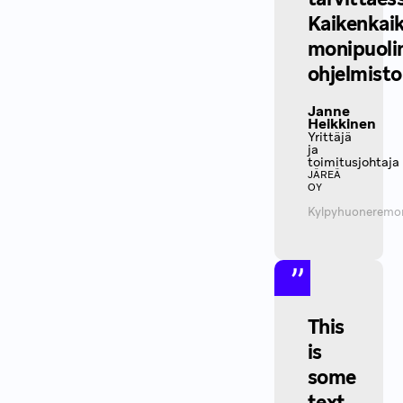
Kaikenkai
monipuoli
ohjelmisto
Janne
Heikkinen
Yrittäjä
ja
toimitusjohtaja
JÄREÄ
OY
Kylpyhuoneremon
This
is
some
text