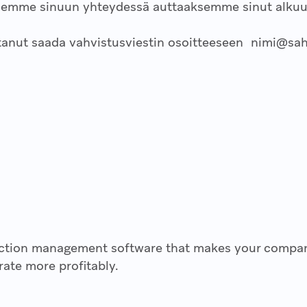
lemme sinuun yhteydessä auttaaksemme sinut alkuu
tanut saada vahvistusviestin osoitteeseen
nimi@sahk
ruction management software that makes your comp
ate more profitably.