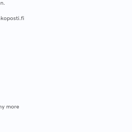
n.
oposti.fi
any more