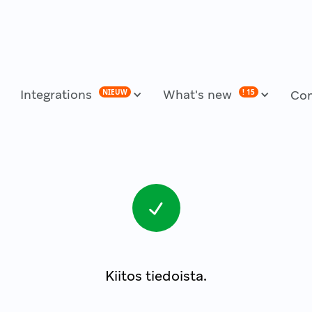
Integrations
What's new
NIEUW
! 15
Co
Kiitos tiedoista.