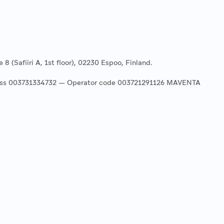
 (Safiiri A, 1st floor), 02230 Espoo, Finland.
ress 003731334732 — Operator code 003721291126 MAVENTA