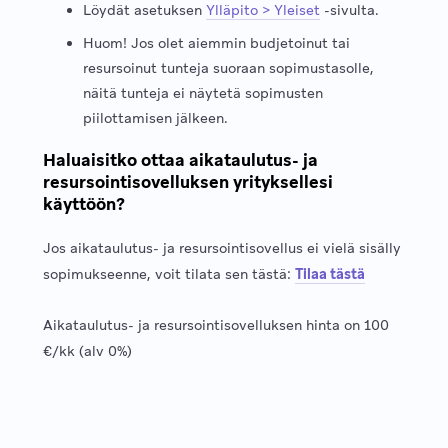
Löydät asetuksen
Ylläpito > Yleiset
-sivulta.
Huom! Jos olet aiemmin budjetoinut tai
resursoinut tunteja suoraan sopimustasolle,
näitä tunteja ei näytetä sopimusten
piilottamisen jälkeen.
Haluaisitko ottaa aikataulutus- ja
resursointisovelluksen yrityksellesi
käyttöön?
Jos aikataulutus- ja resursointisovellus ei vielä sisälly
sopimukseenne, voit tilata sen tästä:
Tilaa tästä
Aikataulutus- ja resursointisovelluksen hinta on 100
€/kk (alv 0%)