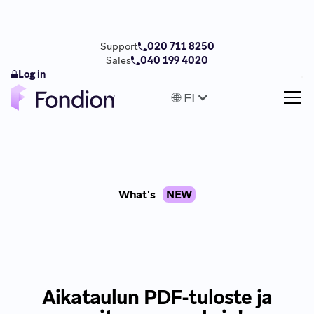
Support
020 711 8250
Sales
040 199 4020
Log in
🌐 FI
What's
NEW
Aikataulun PDF-tuloste ja