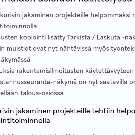
kurivin jakaminen projekteille helpommaksi r
titoiminnolla
austen kopiointi lisätty Tarkista / Laskuta -
in muistiot ovat nyt nähtävissä myös työntek
inäkymässä
ksia rakentamisilmoitusten käytettävyyteen
stannusseuranta-näkymä on nyt saatavilla o
dellään Talous-osiossa
ivin jakaminen projekteille tehtiin hel
ointitoiminnolla