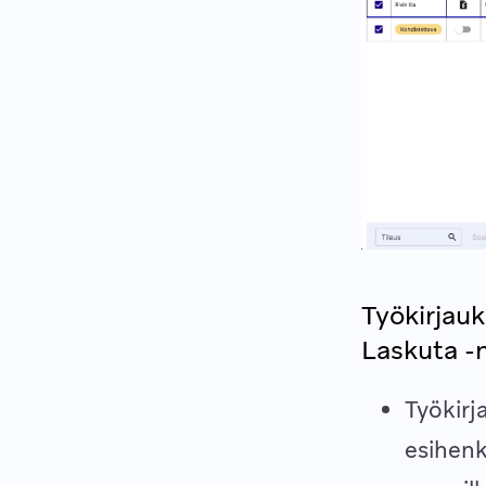
Työkirjauk
Laskuta 
Työkirj
esihenk