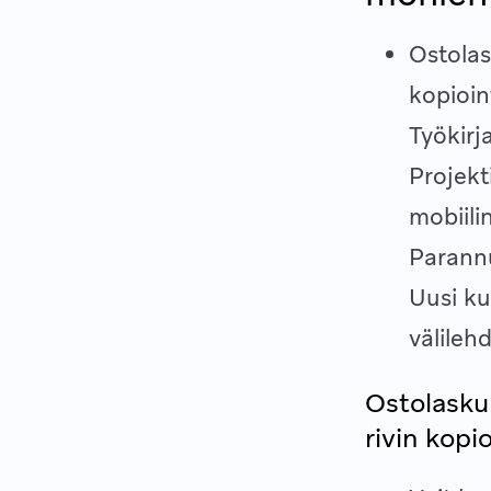
Ostolas
kopioin
Työkirj
Projekt
mobiil
Parannu
Uusi ku
välileh
Ostolaskur
rivin kopi