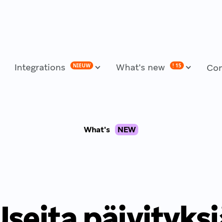
Integrations
What's new
NIEUW
! 15
Co
What's
NEW
Useita päivityksi