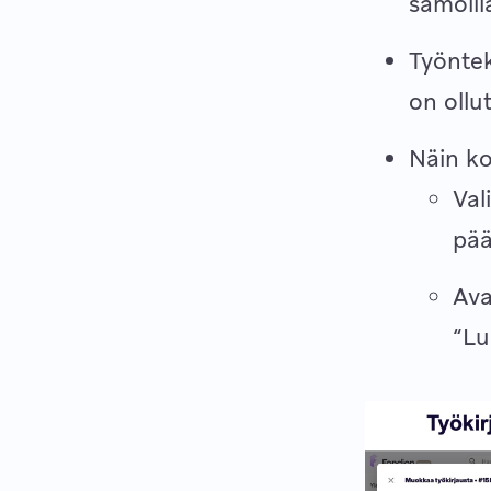
samoill
Työntek
on ollu
Näin ko
Val
pää
Ava
“Lu