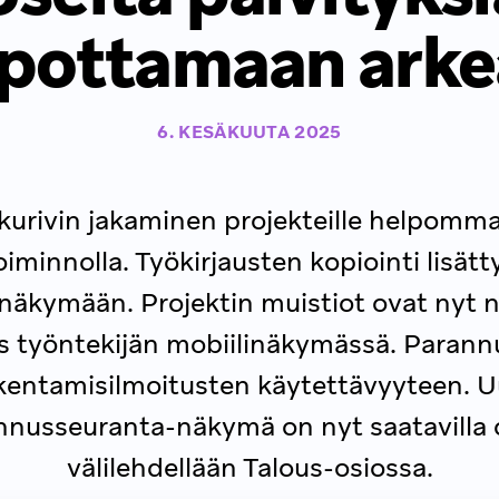
pottamaan arke
6. KESÄKUUTA 2025
kurivin jakaminen projekteille helpommak
oiminnolla. Työkirjausten kopiointi lisätty
näkymään. Projektin muistiot ovat nyt 
 työntekijän mobiilinäkymässä. Parann
kentamisilmoitusten käytettävyyteen. U
nnusseuranta-näkymä on nyt saatavilla 
välilehdellään Talous-osiossa.