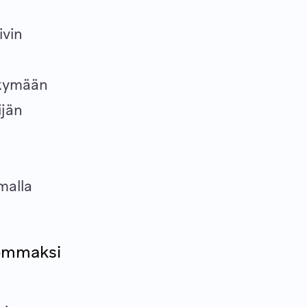
ivin
näkymään
ijän
malla
pommaksi