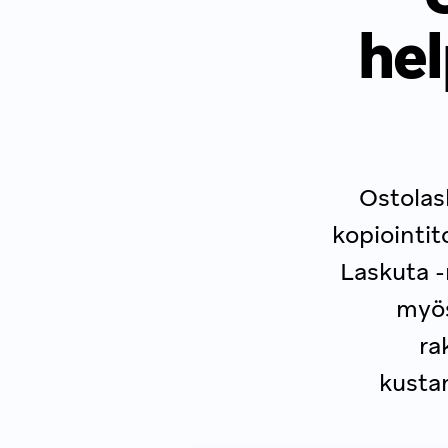
hel
Ostolas
kopiointit
Laskuta -
myös
ra
kusta