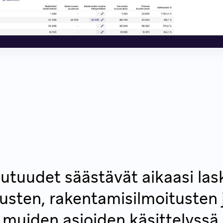
tuudet säästävät aikaasi las
austen, rakentamisilmoitusten 
muiden asioiden käsittelyssä