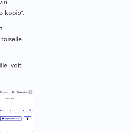
vin
 kopio”.
n
toiselle
le, voit