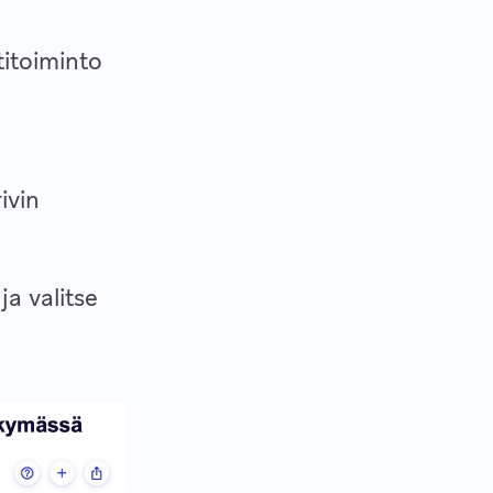
titoiminto
ivin
a valitse