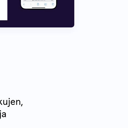
kujen,
ja