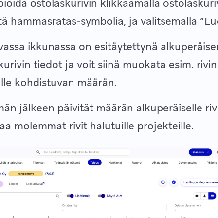
pioida ostolaskurivin klikkaamalla ostolaskuri
ä hammasratas-symbolia, ja valitsemalla “Luo
assa ikkunassa on esitäytettynä alkuperäise
urivin tiedot ja voit siinä muokata esim. rivin 
ille kohdistuvan määrän.
än jälkeen päivität määrän alkuperäiselle rivil
aa molemmat rivit halutuille projekteille.