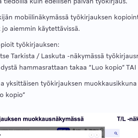
a tiedoilla kuin edellisen päivän työkirjaus.
ijän mobiilinäkymässä työkirjauksen kopioin
t jo aiemmin käytettävissä.
pioit työkirjauksen:
itse Tarkista / Laskuta -näkymässä työkirjausr
dystä hammasrattaan takaa “Luo kopio” TAI
a yksittäisen työkirjauksen muokkausikkuna j
o kopio”