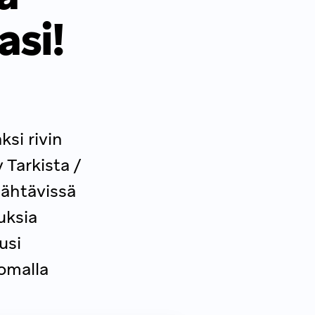
asi!
si rivin
 Tarkista /
nähtävissä
uksia
usi
omalla