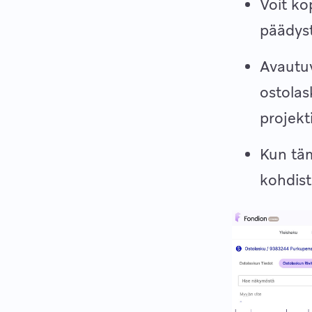
Voit ko
päädyst
Avautuv
ostolask
projekt
Kun täm
kohdist