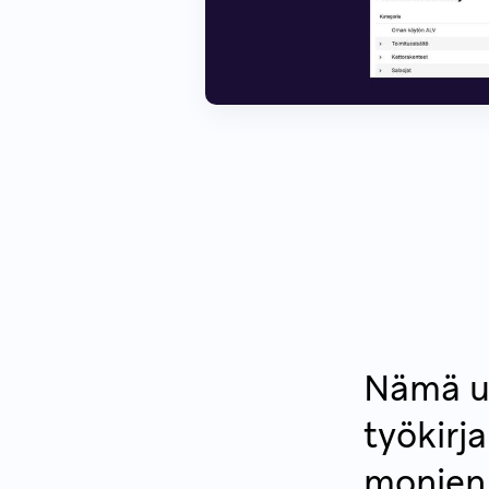
Nämä uu
työkirj
monien 