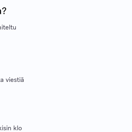
a?
iteltu
a viestiä
isin klo