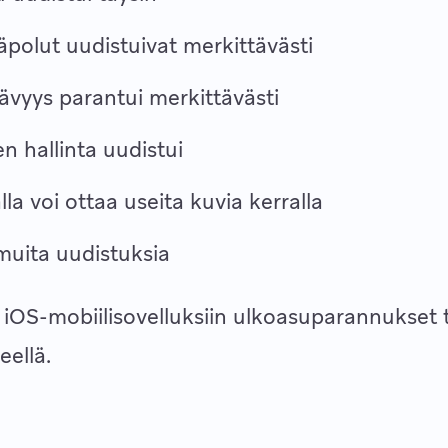
äpolut uudistuivat merkittävästi
ävyys parantui merkittävästi
en hallinta uudistui
la voi ottaa useita kuvia kerralla
uita uudistuksia
 iOS-mobiilisovelluksiin ulkoasuparannukset 
eellä.