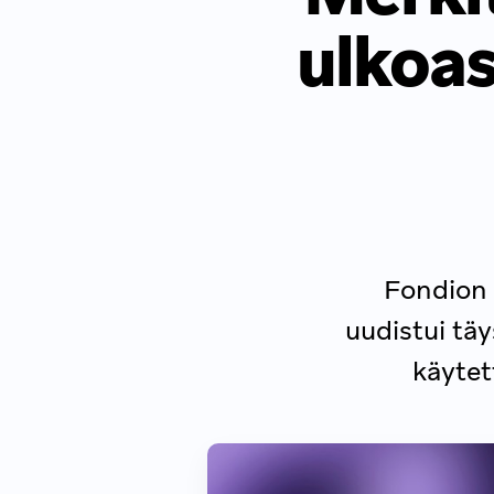
ulkoa
Fondion 
uudistui täy
käytet