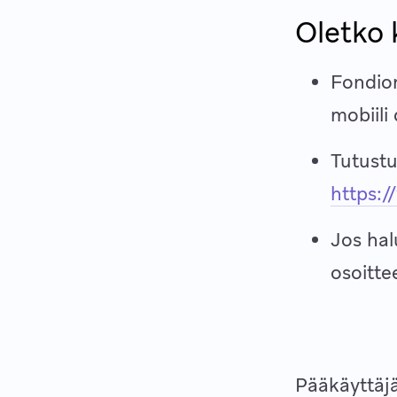
Oletko 
Fondion
mobiili
Tutustu
https:
Jos hal
osoitt
Pääkäyttäj