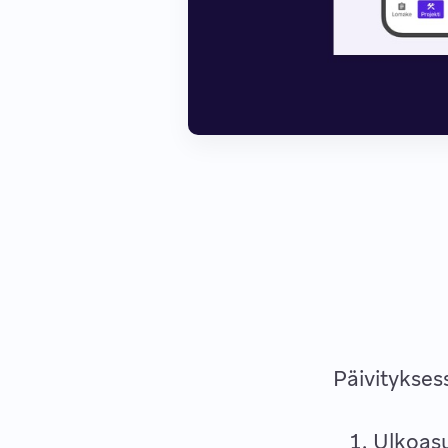
Päivitykse
Ulkoasu