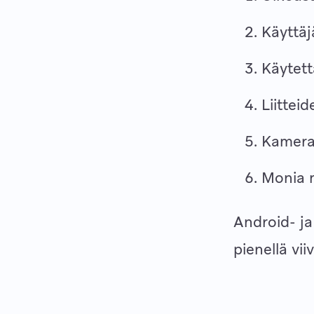
Käyttäj
Käytett
Liitteid
Kameral
Monia m
Android- ja
pienellä viiv