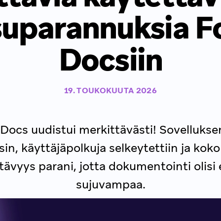
suparannuksia F
Docsiin
19. TOUKOKUUTA 2026
Docs uudistui merkittävästi! Sovellukse
sin, käyttäjäpolkuja selkeytettiin ja kok
tävyys parani, jotta dokumentointi olisi 
sujuvampaa.