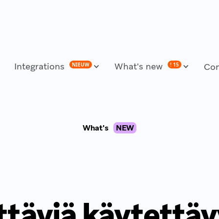
Integrations
What's new
NIEUW
! 15
Co
What's
NEW
täviä käytettäv