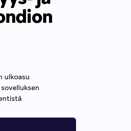
ondion
n ulkoasu
o sovelluksen
entistä