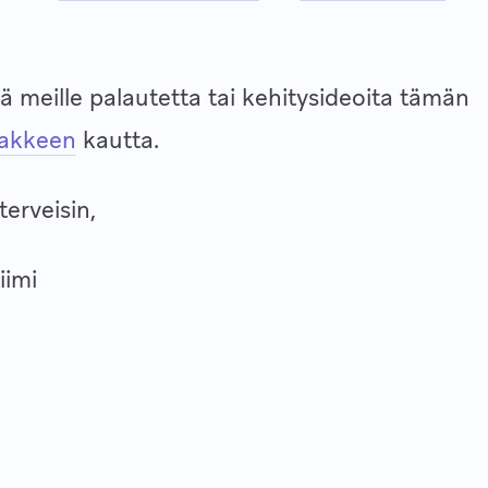
ää meille palautetta tai kehitysideoita tämän
makkeen
kautta.
 terveisin,
iimi