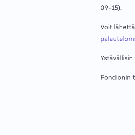
09–15).
Voit lähett
palautelo
Ystävällisin
Fondionin t