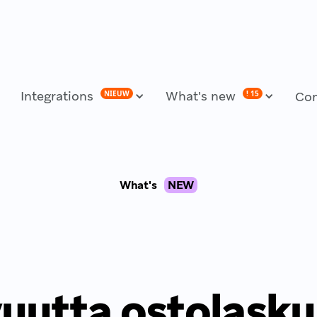
Integrations
What's new
NIEUW
! 15
Co
What's
NEW
uutta ostolasku