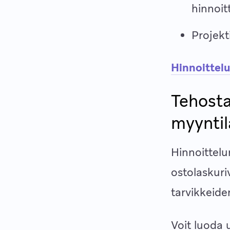
hinnoit
Projekt
Hinnoittel
Tehosta
myyntil
Hinnoittelu
ostolaskuri
tarvikkeide
Voit luoda 