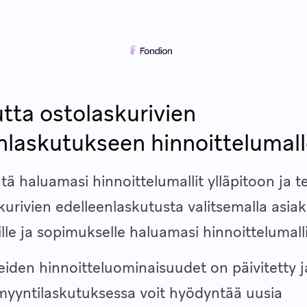
tta ostolaskurivien
nlaskutukseen hinnoittelumalle
sätä haluamasi hinnoittelumallit ylläpitoon ja 
kurivien edelleenlaskutusta valitsemalla asiak
ille ja sopimukselle haluamasi hinnoittelumall
eiden hinnoitteluominaisuudet on päivitetty 
myyntilaskutuksessa voit hyödyntää uusia