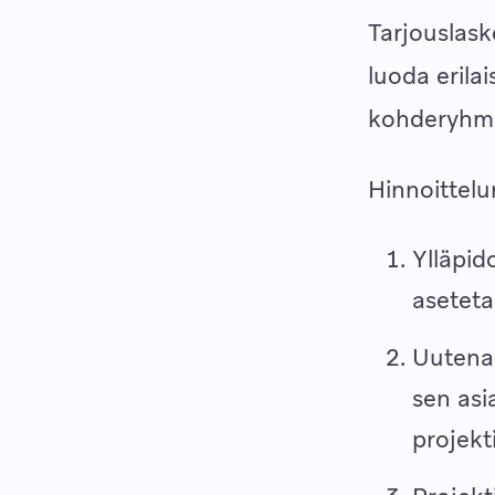
Tarjouslask
luoda erilai
kohderyhmill
Hinnoittelu
Ylläpid
aseteta
Uutena 
sen asi
projekt