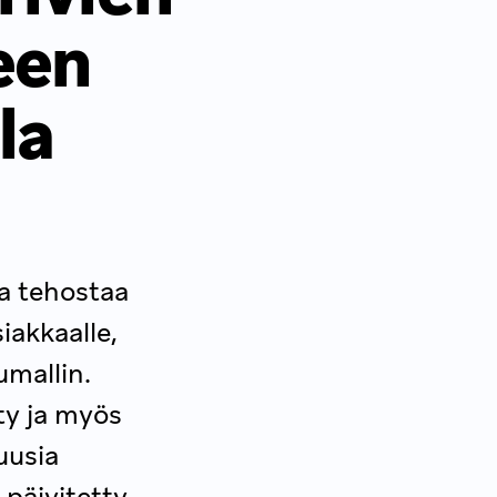
een
la
ja tehostaa
iakkaalle,
umallin.
ty ja myös
uusia
päivitetty.