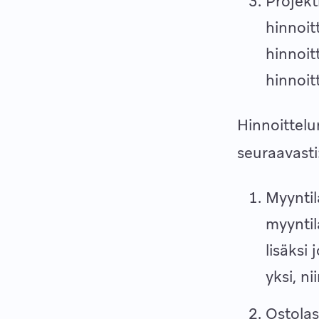
Projekt
hinnoit
hinnoit
hinnoit
Hinnoittelum
seuraavasti
Myyntil
myyntil
lisäksi
yksi, n
Ostolas