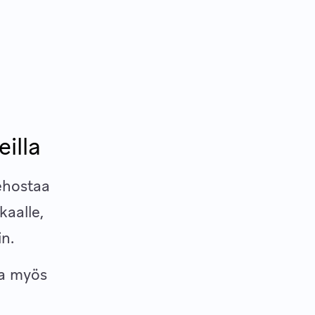
illa
tehostaa
kaalle,
in.
ja myös