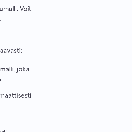
malli. Voit
e
aavasti:
malli, joka
e
maattisesti