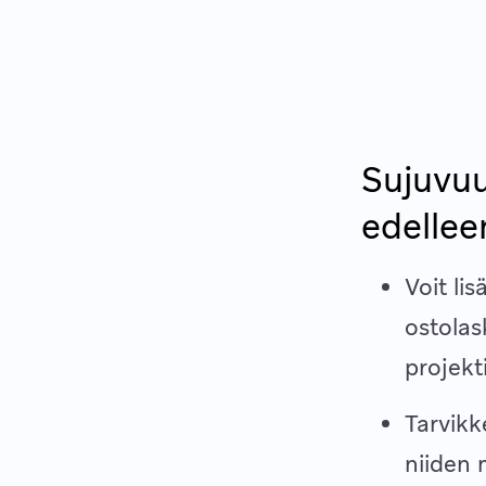
Sujuvuu
edellee
Voit li
ostolas
projekt
Tarvikk
niiden 