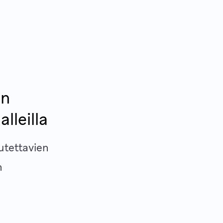
en
lleilla
utettavien
n