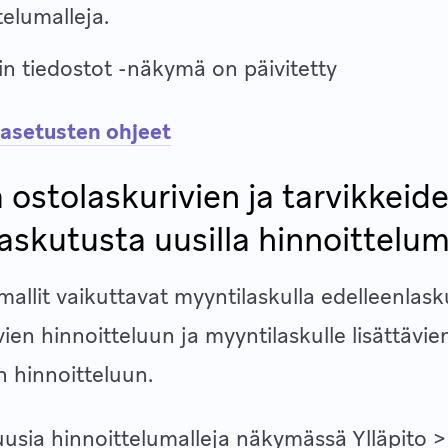
telumalleja.
in tiedostot -näkymä on päivitetty
uasetusten ohjeet
 ostolaskurivien ja tarvikkeid
askutusta uusilla hinnoitteluma
mallit vaikuttavat myyntilaskulla edelleenlask
vien hinnoitteluun ja myyntilaskulle lisättävie
n hinnoitteluun.
uusia hinnoittelumalleja näkymässä Ylläpito >