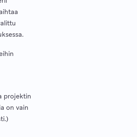
rii
vaihtaa
alittu
uksessa.
eihin
a projektin
ia on vain
i.)