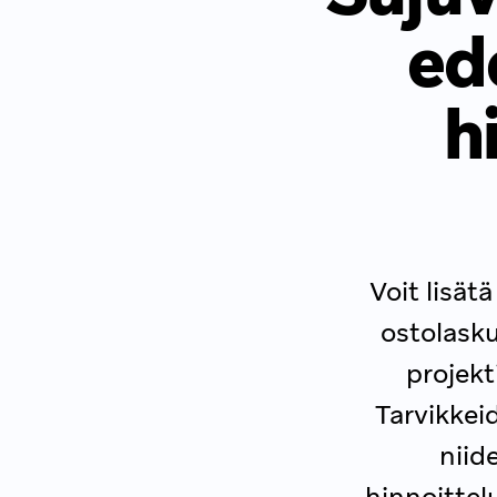
ed
h
Voit lisät
ostolasku
projekt
Tarvikkei
niid
hinnoittel