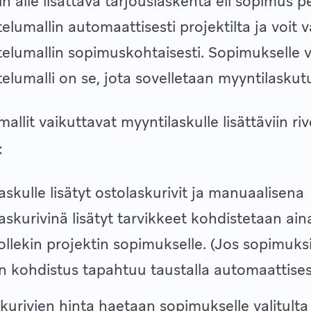
in alle lisättävä tarjouslaskenta eli sopimus pe
telumallin automaattisesti projektilta ja voit 
telumallin sopimuskohtaisesti. Sopimukselle v
telumalli on se, jota sovelletaan myyntilaskut
allit vaikuttavat myyntilaskulle lisättäviin riv
:
askulle lisätyt ostolaskurivit ja manuaalisena
askurivinä lisätyt tarvikkeet kohdistetaan ain
 jollekin projektin sopimukselle. (Jos sopimuks
iin kohdistus tapahtuu taustalla automaattisest
kurivien hinta haetaan sopimukselle valitulta