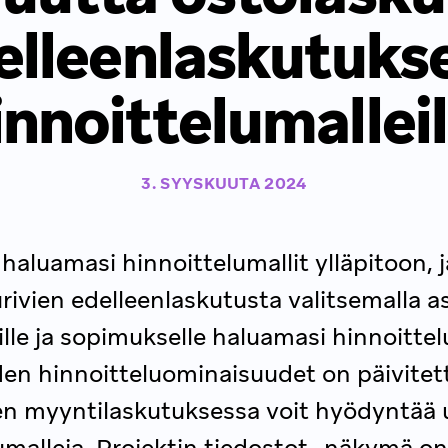
elleenlaskutuks
innoittelumalleil
3. SYYSKUUTA 2024
ä haluamasi hinnoittelumallit ylläpitoon, 
rivien edelleenlaskutusta valitsemalla as
ille ja sopimukselle haluamasi hinnoittel
den hinnoitteluominaisuudet on päivitet
en myyntilaskutuksessa voit hyödyntää 
umalleja. Projektin tiedostot -näkymä on 