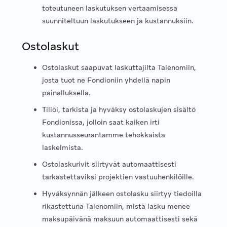
toteutuneen laskutuksen vertaamisessa
suunniteltuun laskutukseen ja kustannuksiin.
Ostolaskut
Ostolaskut saapuvat laskuttajilta Talenomiin,
josta tuot ne Fondioniin yhdellä napin
painalluksella.
Tiliöi, tarkista ja hyväksy ostolaskujen sisältö
Fondionissa, jolloin saat kaiken irti
kustannusseurantamme tehokkaista
laskelmista.
Ostolaskurivit siirtyvät automaattisesti
tarkastettaviksi projektien vastuuhenkilöille.
Hyväksynnän jälkeen ostolasku siirtyy tiedoilla
rikastettuna Talenomiin, mistä lasku menee
maksupäivänä maksuun automaattisesti sekä