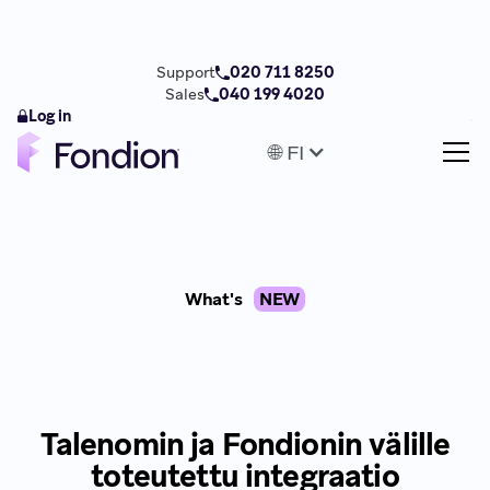
Support
020 711 8250
Sales
040 199 4020
Log in
🌐 FI
What's
NEW
Talenomin ja Fondionin välille
toteutettu integraatio