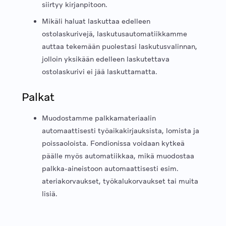
siirtyy kirjanpitoon.
Mikäli haluat laskuttaa edelleen
ostolaskurivejä, laskutusautomatiikkamme
auttaa tekemään puolestasi laskutusvalinnan,
jolloin yksikään edelleen laskutettava
ostolaskurivi ei jää laskuttamatta.
Palkat
Muodostamme palkkamateriaalin
automaattisesti työaikakirjauksista, lomista ja
poissaoloista. Fondionissa voidaan kytkeä
päälle myös automatiikkaa, mikä muodostaa
palkka-aineistoon automaattisesti esim.
ateriakorvaukset, työkalukorvaukset tai muita
lisiä.