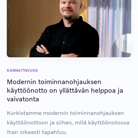
KANNATTAVUUS
Modernin toiminnanohjauksen
käyttöönotto on yllättävän helppoa ja
vaivatonta
Kurkistamme modernin toiminnanohjauksen
käyttöönottoon ja siihen, mitä käyttöönotossa
ihan oikeasti tapahtuu.