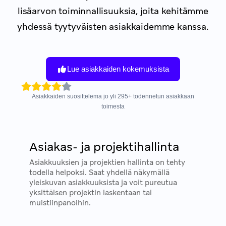
lisäarvon toiminnallisuuksia,
joita kehitämme
yhdessä tyytyväisten asiakkaidemme kanssa.
Lue asiakkaiden kokemuksista
Asiakkaiden suosittelema jo yli
295
+
todennetun asiakkaan
toimesta
Asiakas- ja projektihallinta
Asiakkuuksien ja projektien hallinta on tehty
todella helpoksi. Saat yhdellä näkymällä
yleiskuvan asiakkuuksista ja voit pureutua
yksittäisen projektin laskentaan tai
muistiinpanoihin.