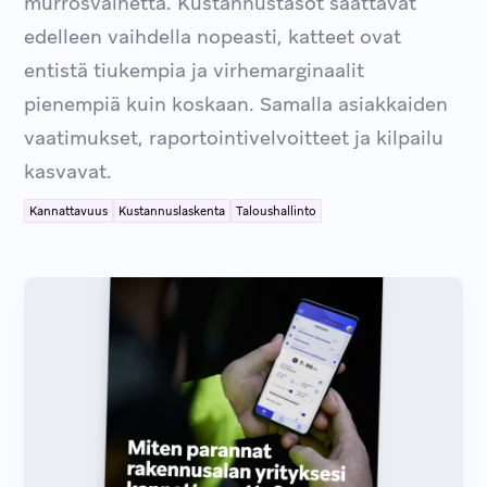
murrosvaihetta. Kustannustasot saattavat
edelleen vaihdella nopeasti, katteet ovat
entistä tiukempia ja virhemarginaalit
pienempiä kuin koskaan. Samalla asiakkaiden
vaatimukset, raportointivelvoitteet ja kilpailu
kasvavat.
Kannattavuus
Kustannuslaskenta
Taloushallinto