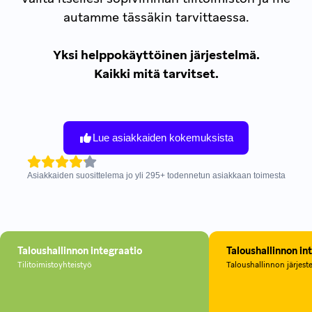
autamme tässäkin tarvittaessa.
Yksi helppokäyttöinen järjestelmä.
Kaikki mitä tarvitset.
Lue asiakkaiden kokemuksista
Asiakkaiden suosittelema jo yli
295
+
todennetun asiakkaan toimesta
Taloushallinnon integraatio
Taloushallinnon in
Tilitoimistoyhteistyö
Taloushallinnon järjeste