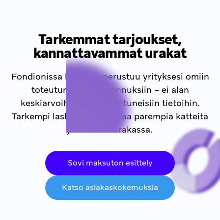
Tarkemmat tarjoukset,
kannattavammat urakat
Fondionissa laskenta perustuu yrityksesi omiin
toteutuneisiin kustannuksiin – ei alan
keskiarvoihin tai vanhentuneisiin tietoihin.
Tarkempi laskenta tarkoittaa parempia katteita
jokaisessa urakassa.
Sovi maksuton esittely
Katso asiakaskokemuksia