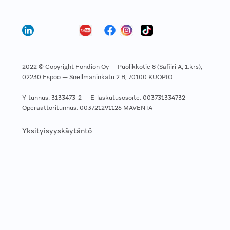
2022 © Copyright Fondion Oy — Puolikkotie 8 (Safiiri A, 1.krs),
02230 Espoo — Snellmaninkatu 2 B, 70100 KUOPIO
Y-tunnus: 3133473-2 — E-laskutusosoite: 003731334732 —
Operaattoritunnus: 003721291126 MAVENTA
Yksityisyyskäytäntö