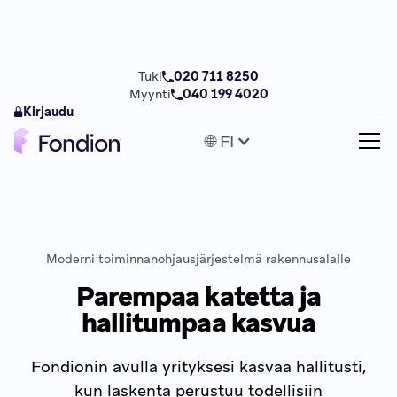
Tuki
020 711 8250
Myynti
040 199 4020
Kirjaudu
🌐 FI
Moderni toiminnanohjausjärjestelmä rakennusalalle
Parempaa katetta ja
hallitumpaa kasvua
Fondionin avulla yrityksesi kasvaa hallitusti,
kun laskenta perustuu todellisiin