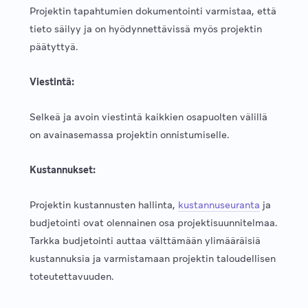
Projektin tapahtumien dokumentointi varmistaa, että
tieto säilyy ja on hyödynnettävissä myös projektin
päätyttyä.
Viestintä:
Selkeä ja avoin viestintä kaikkien osapuolten välillä
on avainasemassa projektin onnistumiselle.
Kustannukset:
Projektin kustannusten hallinta,
kustannuseuranta
ja
budjetointi ovat olennainen osa projektisuunnitelmaa.
Tarkka budjetointi auttaa välttämään ylimääräisiä
kustannuksia ja varmistamaan projektin taloudellisen
toteutettavuuden.