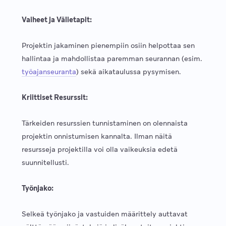
Vaiheet ja Välietapit:
Projektin jakaminen pienempiin osiin helpottaa sen
hallintaa ja mahdollistaa paremman seurannan (esim.
työajanseuranta
) sekä aikataulussa pysymisen.
Kriittiset Resurssit:
Tärkeiden resurssien tunnistaminen on olennaista
projektin onnistumisen kannalta. Ilman näitä
resursseja projektilla voi olla vaikeuksia edetä
suunnitellusti.
Työnjako:
Selkeä työnjako ja vastuiden määrittely auttavat