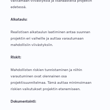
välttämään viivästyksiä ja lisähaasteita projektin
edetessä.
Aikataulu:
Realistisen aikataulun laatiminen antaa suunnan
projektin eri vaiheille ja auttaa varautumaan
mahdollisiin viivästyksiin.
Riskit:
Mahdollisten riskien tunnistaminen ja niihin
varautuminen ovat olennainen osa
projektisuunnitelmaa. Tämä auttaa minimoimaan
riskien vaikutukset projektin etenemiseen.
Dokumentointi: