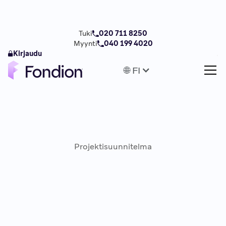
Tuki
020 711 8250
Myynti
040 199 4020
Kirjaudu
🌐 FI
Projektisuunnitelma