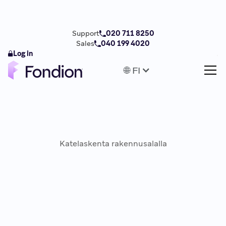
Support
020 711 8250
Sales
040 199 4020
Log in
🌐 FI
Katelaskenta rakennusalalla