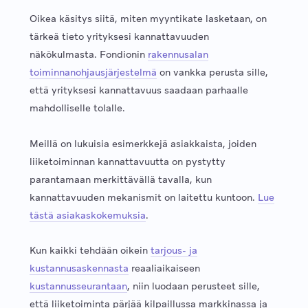
Oikea käsitys siitä, miten myyntikate lasketaan, on
tärkeä tieto yrityksesi kannattavuuden
näkökulmasta. Fondionin
rakennusalan
toiminnanohjausjärjestelmä
on vankka perusta sille,
että yrityksesi kannattavuus saadaan parhaalle
mahdolliselle tolalle.
Meillä on lukuisia esimerkkejä asiakkaista, joiden
liiketoiminnan kannattavuutta on pystytty
parantamaan merkittävällä tavalla, kun
kannattavuuden mekanismit on laitettu kuntoon.
Lue
tästä asiakaskokemuksia
.
Kun kaikki tehdään oikein
tarjous- ja
kustannusaskennasta
reaaliaikaiseen
kustannusseurantaan
, niin luodaan perusteet sille,
että liiketoiminta pärjää kilpaillussa markkinassa ja