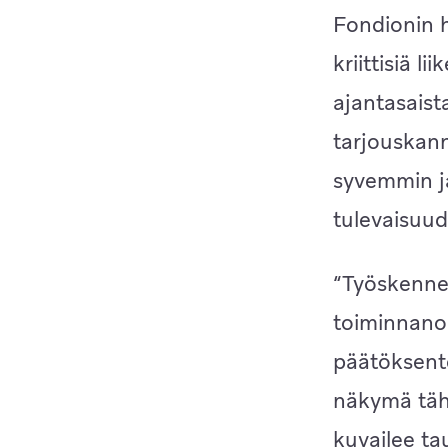
Fondionin h
kriittisiä l
ajantasaist
tarjouskann
syvemmin ja
tulevaisuud
“Työskennel
toiminnanoh
päätöksente
näkymä täh
kuvailee ta