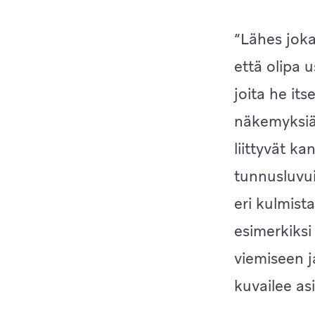
“Lähes joka
että olipa 
joita he it
näkemyksiä,
liittyvät k
tunnusluvui
eri kulmist
esimerkiksi
viemiseen j
kuvailee as