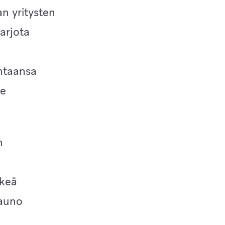
n yritysten
tarjota
intaansa
ee
n
lkeä
Mauno