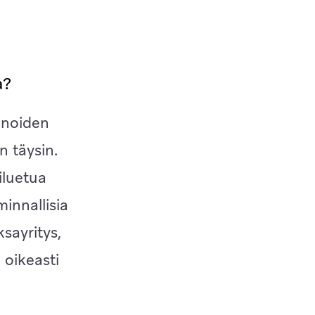
a?
inoiden
n täysin.
iluetua
innallisia
ksayritys,
 oikeasti