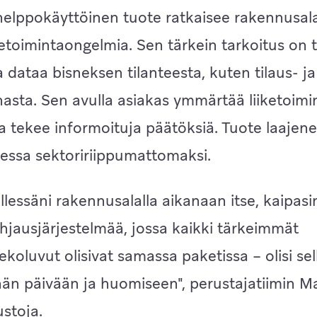
elppokäyttöinen tuote ratkaisee rakennusala
iiketoimintaongelmia. Sen tärkein tarkoitus on 
a dataa bisneksen tilanteesta, kuten tilaus- ja
asta. Sen avulla asiakas ymmärtää liiketoim
 tekee informoituja päätöksiä. Tuote laajen
essa sektoririippumattomaksi.
lessäni rakennusalalla aikanaan itse, kaipasi
jausjärjestelmää, jossa kaikki tärkeimmät
koluvut olisivat samassa paketissa – olisi se
än päivään ja huomiseen", perustajatiimin 
ustoja.