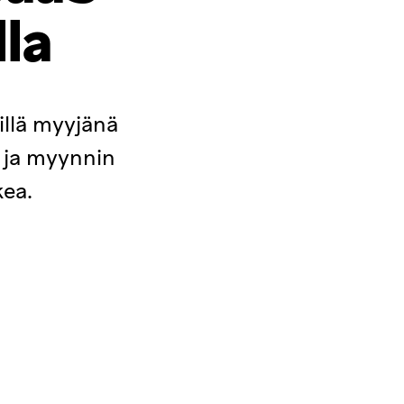
la
illä myyjänä
a ja myynnin
kea.