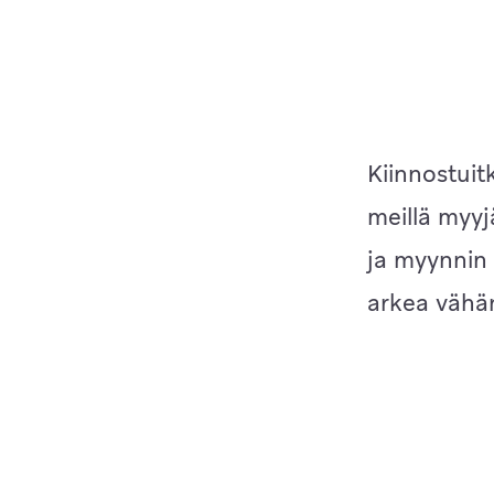
Kiinnostui
meillä myy
ja myynnin
arkea vähä