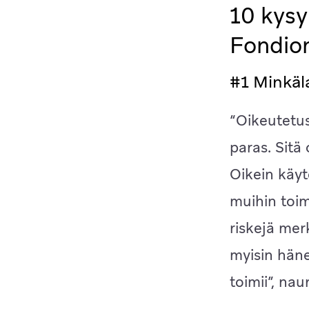
10 kysy
Fondion
#1 Minkäl
“Oikeutetus
paras. Sitä
Oikein käyt
muihin toim
riskejä mer
myisin häne
toimii”, na