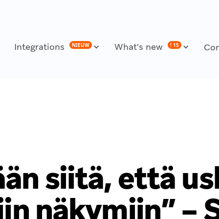
Integrations
What's new
NIEUW
! 15
Co
än siitä, että u
iin näkymiin” – 