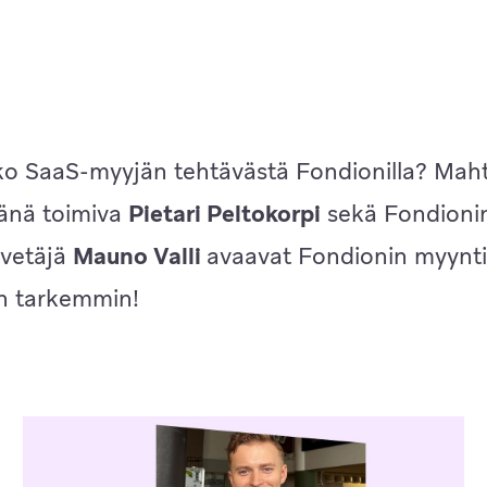
tko SaaS-myyjän tehtävästä Fondionilla? Mah
jänä toimiva
Pietari Peltokorpi
sekä Fondionin
 vetäjä
Mauno Valli
avaavat Fondionin myynti
n tarkemmin!