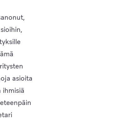
sanonut,
ioihin,
yksille
 Nämä
ritysten
oja asioita
 ihmisiä
 eteenpäin
tari