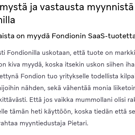
mystä ja vastausta myynnistä
illa
aista on myydä Fondionin SaaS-tuotett
ti Fondionilla uskotaan, että tuote on markk
 on kiva myydä, koska itsekin uskon siihen iha
ettynä Fondion tuo yritykselle todellista kilpa
ijoihin nähden, sekä vähentää monia liiketoim
kittävästi. Että jos vaikka mummollani olisi ra
lle tämän heti käyttöön, koska tiedän että se
urahtaa myyntiedustaja Pietari.