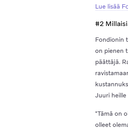
Lue lisää F
#2 Millais
Fondionin t
on pienen t
päättäjä. R
ravistamaan
kustannuksi
Juuri heill
"Tämä on ol
olleet olem