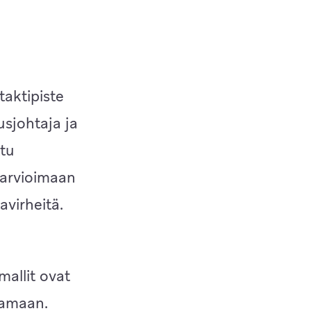
taktipiste
usjohtaja ja
ttu
 arvioimaan
avirheitä.
mallit ovat
htamaan.