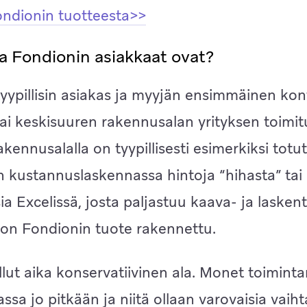
ondionin tuotteesta>>
ia Fondionin asiakkaat ovat?
yypillisin asiakas ja myyjän ensimmäinen kon
ai keskisuuren rakennusalan yrityksen toimit
akennusalalla on tyypillisesti esimerkiksi totu
 kustannuslaskennassa hintoja “hihasta” tai
a Excelissä, josta paljastuu kaava- ja laskent
e on Fondionin tuote rakennettu.
lut aika konservatiivinen ala. Monet toiminta
assa jo pitkään ja niitä ollaan varovaisia vai