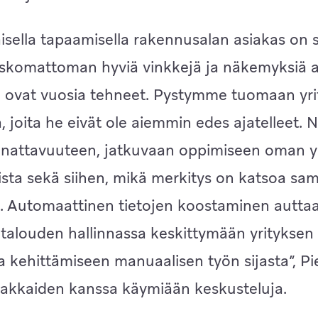
isella tapaamisella rakennusalan asiakas on 
uskomattoman hyviä vinkkejä ja näkemyksiä as
se ovat vuosia tehneet. Pystymme tuomaan yrit
 joita he eivät ole aiemmin edes ajatelleet.
annattavuuteen, jatkuvaan oppimiseen oman y
sta sekä siihen, mikä merkitys on katsoa sam
a. Automaattinen tietojen koostaminen auttaa
 talouden hallinnassa keskittymään yrityksen
a kehittämiseen manuaalisen työn sijasta”, Pie
iakkaiden kanssa käymiään keskusteluja.