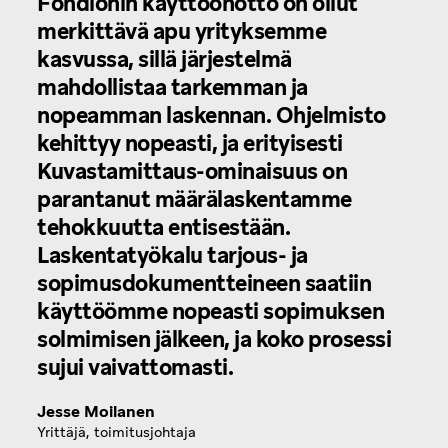
Fondionin käyttöönotto on ollut
merkittävä apu yrityksemme
kasvussa, sillä järjestelmä
mahdollistaa tarkemman ja
nopeamman laskennan. Ohjelmisto
kehittyy nopeasti, ja erityisesti
Kuvastamittaus-ominaisuus on
parantanut määrälaskentamme
tehokkuutta entisestään.
Laskentatyökalu tarjous- ja
sopimusdokumentteineen saatiin
käyttöömme nopeasti sopimuksen
solmimisen jälkeen, ja koko prosessi
sujui vaivattomasti.
Jesse Moilanen
Yrittäjä, toimitusjohtaja