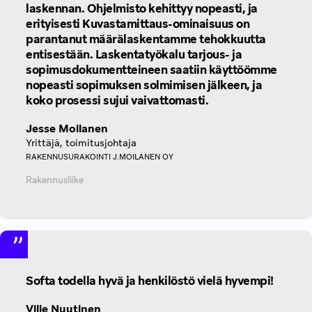
laskennan. Ohjelmisto kehittyy nopeasti, ja
erityisesti Kuvastamittaus-ominaisuus on
parantanut määrälaskentamme tehokkuutta
entisestään. Laskentatyökalu tarjous- ja
sopimusdokumentteineen saatiin käyttöömme
nopeasti sopimuksen solmimisen jälkeen, ja
koko prosessi sujui vaivattomasti.
Jesse Moilanen
Yrittäjä, toimitusjohtaja
RAKENNUSURAKOINTI J.MOILANEN OY
Rakennusliike
Softa todella hyvä ja henkilöstö vielä hyvempi!
Ville Nuutinen