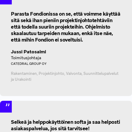
Parasta Fondionissa on se, että voimme käyttää
sitä sekä ihan pieniin projektinjohtotehtäviin
että todella suuriin projekteihin. Ohjelmisto
skaalautuu tarpeiden mukaan, enkä itse näe,
että mihin Fondion ei soveltuisi.
Jussi Patosalmi
Toimitusjohtaja
CATEDRAL GROUP OY
Rakentaminen, Projektinjohto, Valvonta, Suunnittelupalvelut
ja Urakointi
Selkeä ja helppokäyttöinen softa ja saa helposti
asiakaspalvelua, jos sitä tarvitsee!