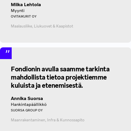
Miika Lehtola
Myynti
OVITAIKURIT OY
Maalausliike, Liukuovet & Kaapistot
Fondionin avulla saamme tarkinta
mahdollista tietoa projektiemme
kuluista ja etenemisestä.
Annika Suorsa
Hankintapäällikkö
SUORSA GROUP OY
Maanrakentaminen, Infra & Kunnossapito