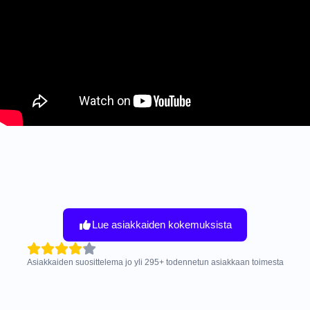
Lue asiakkaiden kokemuksista
Asiakkaiden suosittelema jo yli
295
+
todennetun asiakkaan toimesta