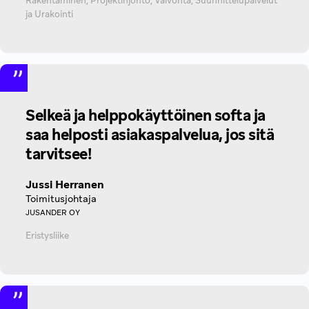
Rakentaminen, Projektinjohto, Valvonta, Suunnittelupalvelut
ja Urakointi
Selkeä ja helppokäyttöinen softa ja
saa helposti asiakaspalvelua, jos sitä
tarvitsee!
Jussi Herranen
Toimitusjohtaja
JUSANDER OY
Eristysliike