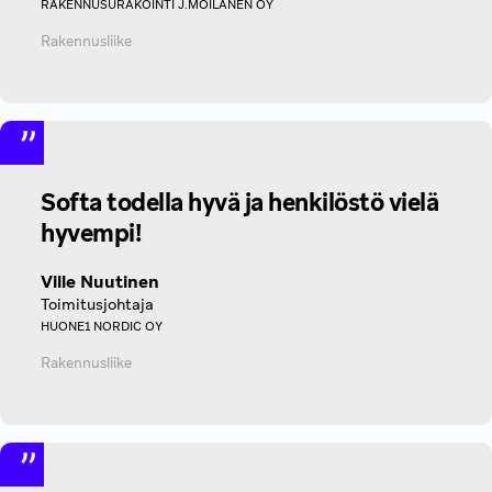
RAKENNUSURAKOINTI J.MOILANEN OY
Rakennusliike
Softa todella hyvä ja henkilöstö vielä
hyvempi!
Ville Nuutinen
Toimitusjohtaja
HUONE1 NORDIC OY
Rakennusliike