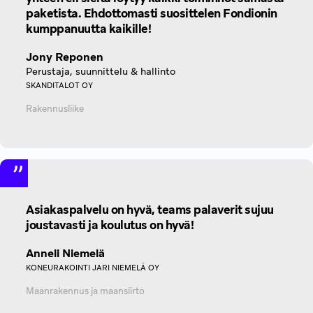
paketista. Ehdottomasti suosittelen Fondionin
kumppanuutta kaikille!
Jony Reponen
Perustaja, suunnittelu & hallinto
SKANDITALOT OY
Rakennusliike
Asiakaspalvelu on hyvä, teams palaverit sujuu
joustavasti ja koulutus on hyvä!
Anneli Niemelä
KONEURAKOINTI JARI NIEMELÄ OY
Maanrakennus ja maansiirto