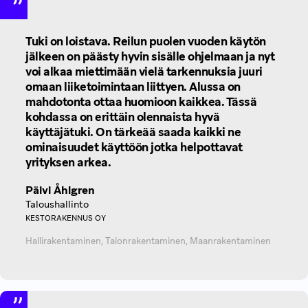
Tuki on loistava. Reilun puolen vuoden käytön
jälkeen on päästy hyvin sisälle ohjelmaan ja nyt
voi alkaa miettimään vielä tarkennuksia juuri
omaan liiketoimintaan liittyen. Alussa on
mahdotonta ottaa huomioon kaikkea. Tässä
kohdassa on erittäin olennaista hyvä
käyttäjätuki. On tärkeää saada kaikki ne
ominaisuudet käyttöön jotka helpottavat
yrityksen arkea.
Päivi Åhlgren
Taloushallinto
KESTORAKENNUS OY
Hallirakentaminen, Talonrakentaminen, Maanrakentaminen