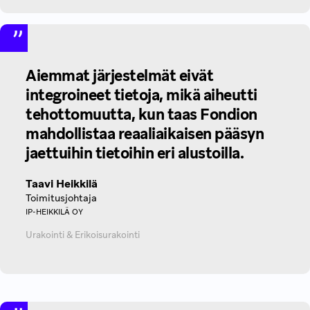
Aiemmat järjestelmät eivät
integroineet tietoja, mikä aiheutti
tehottomuutta, kun taas Fondion
mahdollistaa reaaliaikaisen pääsyn
jaettuihin tietoihin eri alustoilla.‍
Taavi Heikkilä
Toimitusjohtaja
IP-HEIKKILÄ OY
Urakointi & Erikoisurakointi