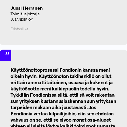
Jussi Herranen
Toimitusjohtaja
JUSANDER OY
Eristysliike
Käyttöönottoprosessi Fondionin kanssa meni
oikein hyvin. Käyttöönoton tukihenkilö on ollut
erittäin ammattitaitoinen, osaava ja kokenut ja
käyttöönotto meni kaikinpuolin todella hyvin.
Tykkään Fondionissa siitä, että sä voit rakentaa
sun yrityksen kustannuslaskennan sun yrityksen
tarpeiden mukaan aika joustavasti. Jos
Fondionia vertaa kilpailijoihin, niin sen ehdoton
vahvuus on se, että se nivoo monet osa-alueet
yhteen eli sieltä löytyy kaikki toiminnot samasta