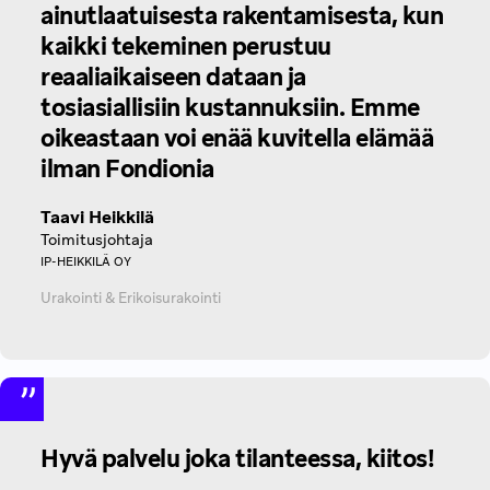
ainutlaatuisesta rakentamisesta, kun
kaikki tekeminen perustuu
reaaliaikaiseen dataan ja
tosiasiallisiin kustannuksiin. Emme
oikeastaan voi enää kuvitella elämää
ilman Fondionia
Taavi Heikkilä
Toimitusjohtaja
IP-HEIKKILÄ OY
Urakointi & Erikoisurakointi
Hyvä palvelu joka tilanteessa, kiitos!