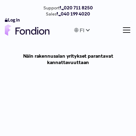
Support
020 711 8250
Sales
040 199 4020
Log in
🌐 FI
Näin rakennusalan yritykset parantavat
kannattavuuttaan