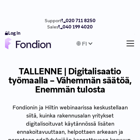
Support
020 711 8250
Sales
040 199 4020
Log in
🌐 FI
TALLENNE | Digitalisaatio
työmaalla – Vähemmän säätöä,
Enemmän tulosta
Fondionin ja Hiltin webinaarissa keskustellaan
siitä, kuinka rakennusalan yritykset
digitalisoituvat käytännössä lisäten
ennakoitavuuttaan, helpottaen arkeaan ja