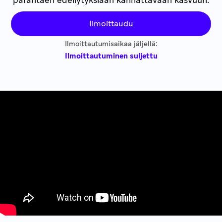
parantaen edellytyksiään kannattavaan kasvuun.
2025
06
26
2:00 pm
Ilmoittaudu
Ilmoittautumisaikaa jäljellä:
Ilmoittautuminen suljettu