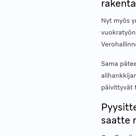
rakenta
Nyt myös yr
vuokratyönt
Verohallinn
Sama pätee 
alihankkija
päivittyvät
Pyysitt
saatte 