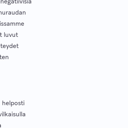
negatiivisia
omuraudan
luissamme
t luvut
hteydet
sten
 helposti
ilkaisulla
a