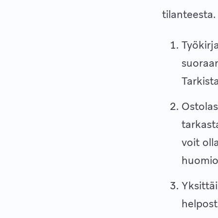
tilanteesta
Työkirj
suoraa
Tarkist
Ostolas
tarkas
voit ol
huomio
Yksittä
helpost