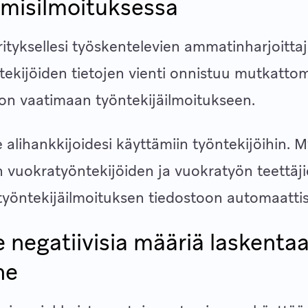
misilmoituksessa
ityksellesi työskentelevien ammatinharjoittaj
ekijöiden tietojen vienti onnistuu mutkattom
on vaatimaan työntekijäilmoitukseen.
alihankkijoidesi käyttämiin työntekijöihin. 
n vuokratyöntekijöiden ja vuokratyön teettäji
 työntekijäilmoituksen tiedostoon automaattis
e negatiivisia määriä laskentaa
ne