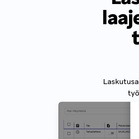
laa
Laskutusau
työ