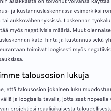
in asiakkaista on toivonut voivansa käyttää 
jous- ja kustannuslaskennassa esimerkiksi r
sä tai aukkovähennyksissä. Laskennan työka
ttää myös negatiivisia määriä. Muut olennaise
uslaskennan kate, hinta ja kustannus sekä y
urantaan toimivat loogisesti myös negatiivi
pauksissa.
imme talousosion lukuja
e, että talousosion jokainen luku muodostuu
llä ja loogisella tavalla, jotta saat nopealla v
an projektiesi reaaliaikaisesta taloudellisest