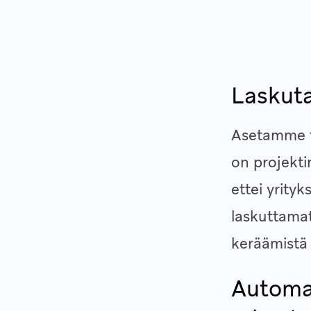
Laskuta
Asetamme ty
on projekti
ettei yrity
laskuttamat
keräämistä 
Automa