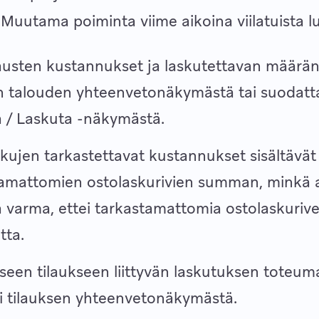
. Muutama poiminta viime aikoina viilatuista l
austen kustannukset ja laskutettavan määrä
n talouden yhteenvetonäkymästä tai suodatt
a / Laskuta -näkymästä.
kujen tarkastettavat kustannukset sisältävät
tamattomien ostolaskurivien summan, minkä 
la varma, ettei tarkastamattomia ostolaskurive
tta.
iseen tilaukseen liittyvän laskutuksen toteum
i tilauksen yhteenvetonäkymästä.