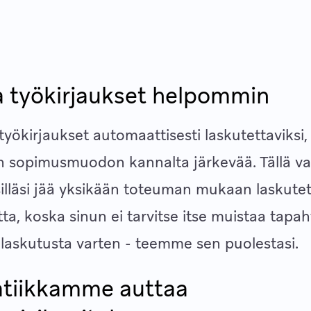
 työkirjaukset helpommin
ökirjaukset automaattisesti laskutettaviksi, 
n sopimusmuodon kannalta järkevää. Tällä va
ksilläsi jää yksikään toteuman mukaan laskute
ta, koska sinun ei tarvitse itse muistaa tapa
laskutusta varten - teemme sen puolestasi.
tiikkamme auttaa