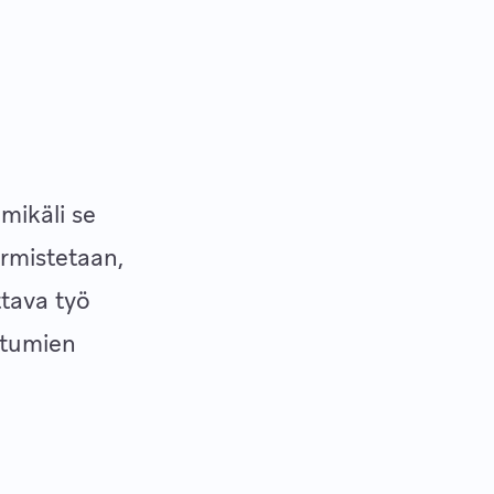
mikäli se
rmistetaan,
ttava työ
htumien