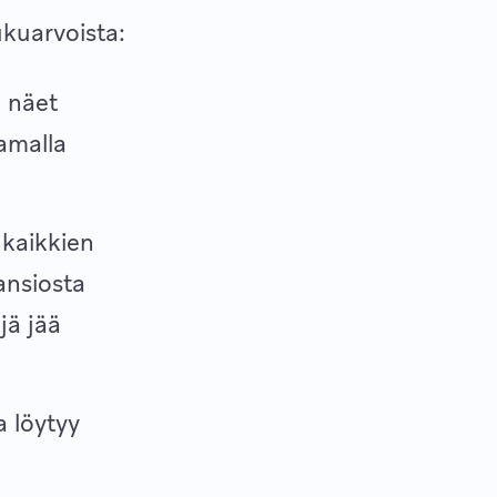
ukuarvoista:
n näet
amalla
 kaikkien
ansiosta
jä jää
a löytyy