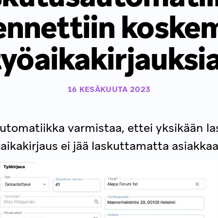
jennettiin koske
työaikakirjauksia
16 KESÄKUUTA 2023
tomatiikka varmistaa, ettei yksikään l
aikakirjaus ei jää laskuttamatta asiakkaa