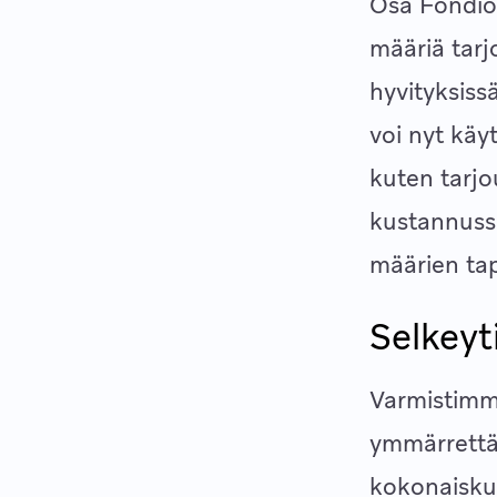
Osa Fondion
määriä tar
hyvityksis
voi nyt käy
kuten tarjo
kustannusse
määrien ta
Selkeyt
Varmistimm
ymmärrettävä
kokonaiskuv