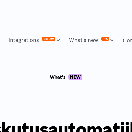
Integrations
What's new
NIEUW
! 15
Co
What's
NEW
skutusautomatii