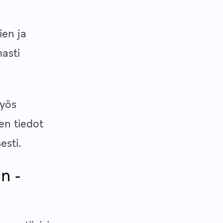
ien ja
asti
Myös
en tiedot
esti.
n -