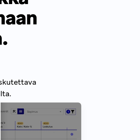
maan
.
askutettava
lta.