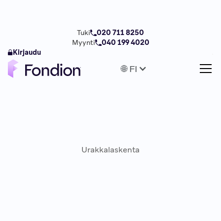
Tuki
020 711 8250
Myynti
040 199 4020
Kirjaudu
🌐 FI
Urakkalaskenta