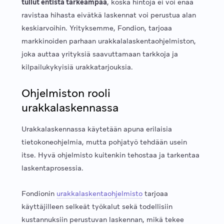
tullut entistä tärkeämpää
, koska hintoja ei voi enää
ravistaa hihasta eivätkä laskennat voi perustua alan
keskiarvoihin. Yrityksemme, Fondion, tarjoaa
markkinoiden parhaan urakkalalaskentaohjelmiston,
joka auttaa yrityksiä saavuttamaan tarkkoja ja
kilpailukykyisiä urakkatarjouksia.
Ohjelmiston rooli
urakkalaskennassa
Urakkalaskennassa käytetään apuna erilaisia
tietokoneohjelmia, mutta pohjatyö tehdään usein
itse. Hyvä ohjelmisto kuitenkin tehostaa ja tarkentaa
laskentaprosessia.
Fondionin
urakkalaskentaohjelmisto
tarjoaa
käyttäjilleen selkeät työkalut sekä todellisiin
kustannuksiin perustuvan laskennan, mikä tekee