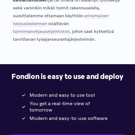
kannattavuuteen
ja/tai sinulla on useampi työntekijä
sekä varsinkin mikäli toimit rakennusalalla,
suosittelemme ottamaan käyttöön
erinomaisen
tarjouslaskennan
sisältävän
toiminnanohjausohjelmiston
, johon saat kytkettyä
tarvittavan työajanseurantajärjestelmän.
Fondion is easy to use and deploy
Modern and easy to use tool
You get a real-time view of
tomorrow
Modern and easy-to-use software