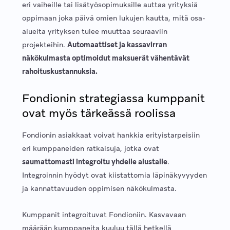
eri vaiheille tai lisätyösopimuksille auttaa yrityksiä
oppimaan joka päivä omien lukujen kautta, mitä osa-
alueita yrityksen tulee muuttaa seuraaviin
projekteihin.
Automaattiset ja kassavirran
näkökulmasta optimoidut maksuerät vähentävät
rahoituskustannuksia.
Fondionin strategiassa kumppanit
ovat myös tärkeässä roolissa
Fondionin asiakkaat voivat hankkia erityistarpeisiin
eri kumppaneiden ratkaisuja, jotka ovat
saumattomasti integroitu yhdelle alustalle
.
Integroinnin hyödyt ovat kiistattomia läpinäkyvyyden
ja kannattavuuden oppimisen näkökulmasta.
Kumppanit integroituvat Fondioniin. Kasvavaan
määrään kumppaneita kuuluu tällä hetkellä