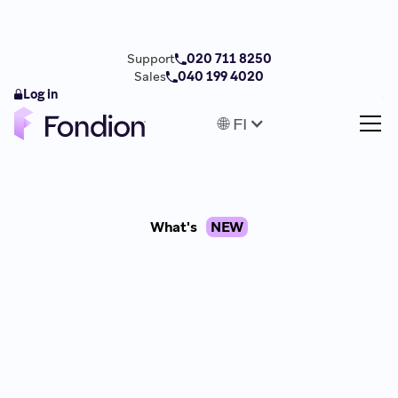
Support
020 711 8250
Sales
040 199 4020
Log in
🌐 FI
What's
NEW