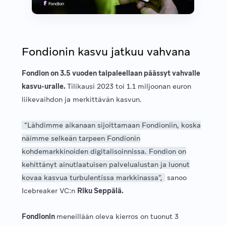
Fondionin kasvu jatkuu vahvana
Fondion on 3.5 vuoden taipaleellaan päässyt vahvalle
kasvu-uralle.
Tilikausi 2023 toi 1.1 miljoonan euron
liikevaihdon ja merkittävän kasvun.
”Lähdimme aikanaan sijoittamaan Fondioniin, koska
näimme selkeän tarpeen Fondionin
kohdemarkkinoiden digitalisoinnissa. Fondion on
kehittänyt ainutlaatuisen palvelualustan ja luonut
kovaa kasvua turbulentissa markkinassa”,
sanoo
Icebreaker VC:n
Riku Seppälä.
Fondionin
meneillään oleva kierros on tuonut 3