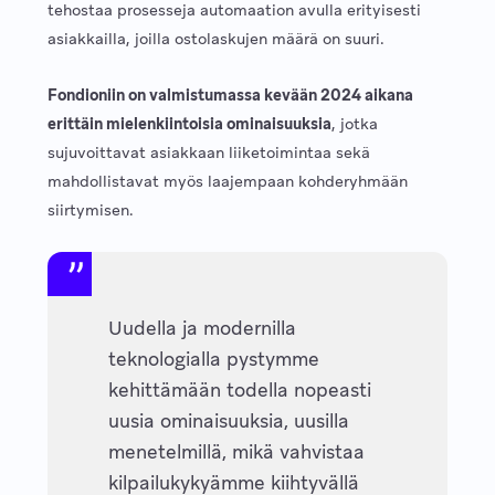
tehostaa prosesseja automaation avulla erityisesti
asiakkailla, joilla ostolaskujen määrä on suuri.
Fondioniin on valmistumassa kevään 2024 aikana
erittäin mielenkiintoisia ominaisuuksia
, jotka
sujuvoittavat asiakkaan liiketoimintaa sekä
mahdollistavat myös laajempaan kohderyhmään
siirtymisen.
Uudella ja modernilla
teknologialla pystymme
kehittämään todella nopeasti
uusia ominaisuuksia, uusilla
menetelmillä, mikä vahvistaa
kilpailukykyämme kiihtyvällä