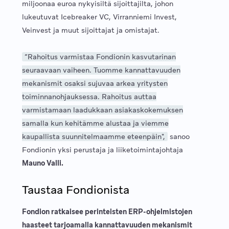
miljoonaa euroa nykyisiltä sijoittajilta, johon
lukeutuvat Icebreaker VC, Virranniemi Invest,
Veinvest ja muut sijoittajat ja omistajat.
“Rahoitus varmistaa Fondionin kasvutarinan
seuraavaan vaiheen. Tuomme kannattavuuden
mekanismit osaksi sujuvaa arkea yritysten
toiminnanohjauksessa. Rahoitus auttaa
varmistamaan laadukkaan asiakaskokemuksen
samalla kun kehitämme alustaa ja viemme
kaupallista suunnitelmaamme eteenpäin",
sanoo
Fondionin yksi perustaja ja liiketoimintajohtaja
Mauno Valli.
Taustaa Fondionista
Fondion ratkaisee perinteisten ERP-ohjelmistojen
haasteet tarjoamalla kannattavuuden mekanismit