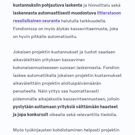
kustannuksiin pohjautuva laskenta
ja hinnoittelu sekä
laskennasta automaattisesti muodostuva
litteratason
reaaliaikainen seuranta
halutulla tarkkuudella.
Fondionissa on myös älykäs kassavirtaennuste, joka
on hyvin pitkälle automatisoitu.
Jokaisen projektin kustannukset ja tuotot saadaan
aikaväleittäin yrityksen kassavirran
kokonaisennusteeseen suoraan laskennasta. Fondion
laskee automatiikalla jokaisen projektin kustannukset
aikaväleittäin projektin aloituspäivämäärän
perusteella. Näin yritys saa huomattavasti
pidemmälle aikajaksolle kassavirtaennusteen, jolloin
pystytään auttamaan yrityksiä välttämään haasteet
ja jopa konkurssit
oikealla sekä relevantilla tiedolla.
Myös työkirjausten kohdistaminen helposti projektin