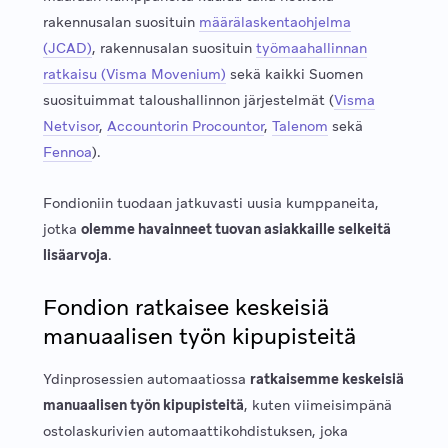
rakennusalan suosituin
määrälaskentaohjelma
(JCAD)
, rakennusalan suosituin
työmaahallinnan
ratkaisu (Visma Movenium)
sekä kaikki Suomen
suosituimmat taloushallinnon järjestelmät (
Visma
Netvisor
,
Accountorin Procountor
,
Talenom
sekä
Fennoa
).
Fondioniin tuodaan jatkuvasti uusia kumppaneita,
jotka
olemme havainneet tuovan asiakkaille selkeitä
lisäarvoja
.
Fondion ratkaisee keskeisiä
manuaalisen työn kipupisteitä
Ydinprosessien automaatiossa
ratkaisemme keskeisiä
manuaalisen työn kipupisteitä
, kuten viimeisimpänä
ostolaskurivien automaattikohdistuksen, joka